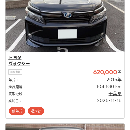
トヨタ
ヴォクシー
620,000
円
買取金額
2015年
年式：
104,530 km
走行距離：
千葉県
買取地域：
2025-11-16
成約日：
低年式
過走行