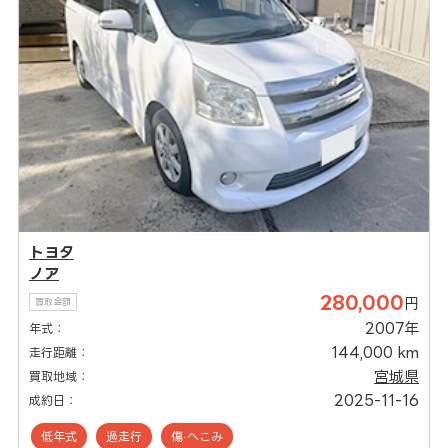
トヨタ
ノア
280,000
円
買取金額
2007年
年式：
144,000 km
走行距離：
宮城県
買取地域：
2025-11-16
成約日：
低年式
過走行
傷·へこみ