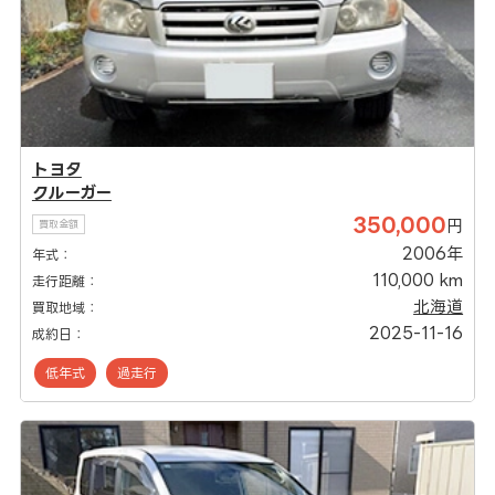
トヨタ
クルーガー
350,000
円
買取金額
2006年
年式：
110,000 km
走行距離：
北海道
買取地域：
2025-11-16
成約日：
低年式
過走行