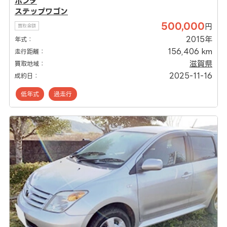
ホンダ
ステップワゴン
500,000
円
買取金額
2015年
年式：
156,406 km
走行距離：
滋賀県
買取地域：
2025-11-16
成約日：
低年式
過走行