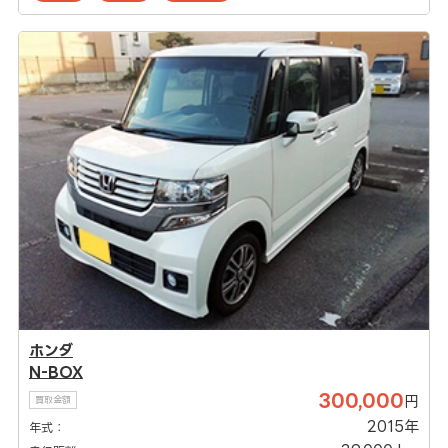
ホンダ
N-BOX
300,000
円
買取金額
2015年
年式：