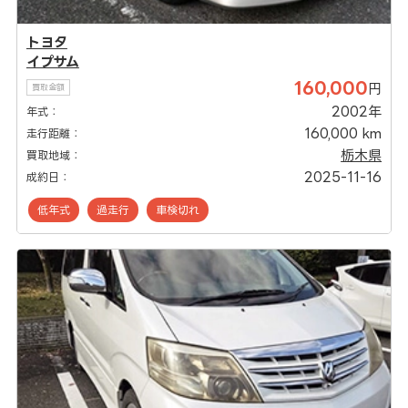
トヨタ
イプサム
160,000
円
買取金額
2002年
年式：
160,000 km
走行距離：
栃木県
買取地域：
2025-11-16
成約日：
低年式
過走行
車検切れ