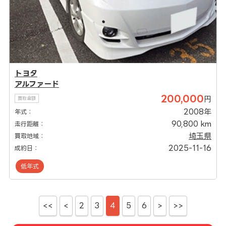
トヨタ
アルファード
200,000
円
買取金額
2008年
年式：
90,800 km
走行距離：
埼玉県
買取地域：
2025-11-16
成約日：
低年式
<<
<
2
3
4
5
6
>
>>