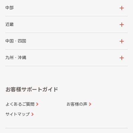
岩手県
宮城県
茨城県
栃木県
中部
秋田県
山形県
群馬県
埼玉県
新潟県
富山県
近畿
福島県
千葉県
東京都
石川県
福井県
大阪府
兵庫県
中国・四国
神奈川県
山梨県
長野県
京都府
滋賀県
鳥取県
島根県
九州・沖縄
岐阜県
静岡県
奈良県
三重県
岡山県
広島県
福岡県
佐賀県
愛知県
和歌山県
お客様サポートガイド
山口県
徳島県
長崎県
熊本県
よくあるご質問
お客様の声
香川県
愛媛県
大分県
宮崎県
サイトマップ
高知県
鹿児島県
沖縄県