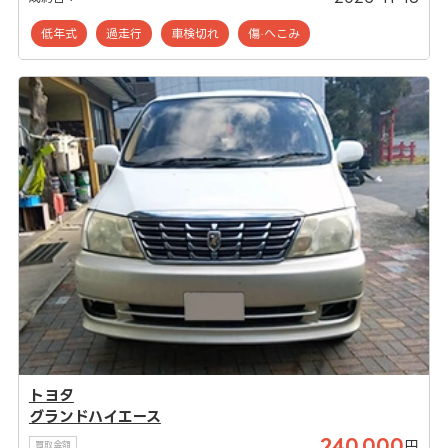
低年式
過走行
車検切れ
傷·へこみ
トヨタ
グランドハイエース
240,000
円
買取金額