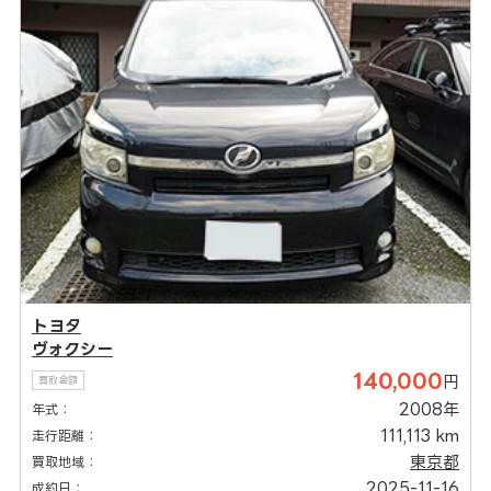
トヨタ
ヴォクシー
140,000
円
買取金額
2008年
年式：
111,113 km
走行距離：
東京都
買取地域：
2025-11-16
成約日：