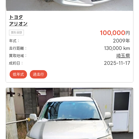
トヨタ
アリオン
100,000
円
買取金額
2009年
年式：
130,000 km
走行距離：
埼玉県
買取地域：
2025-11-17
成約日：
低年式
過走行