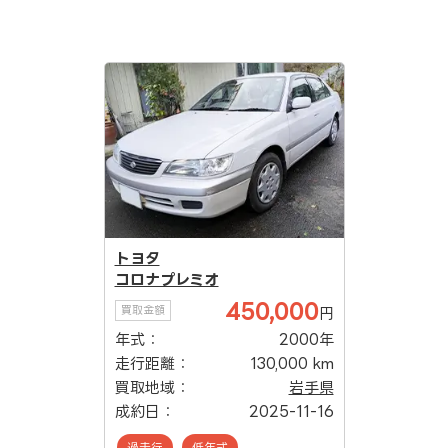
トヨタ
コロナプレミオ
450,000
買取金額
円
年式：
2000年
走行距離：
130,000 km
買取地域：
岩手県
成約日：
2025-11-16
過走行
低年式