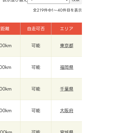
全
219
件中
1～40
件目を表示
行距離
自走可否
エリア
300km
可能
東京都
000km
可能
福岡県
000km
可能
千葉県
000km
可能
大阪府
000km
可能
宮城県