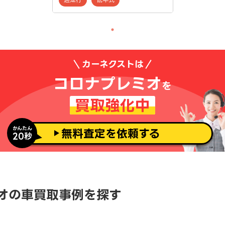
カーネクストは
コロナプレミオ
を
買取強化中
かんたん
無料査定を依頼する
20秒
ミオの車買取事例を探す