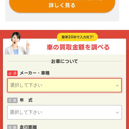
詳しく見る
20
簡単
秒で入力完了!
車の買取金額を
調べる
お車について
メーカー・車種
必 須
年 式
任 意
走行距離
任 意