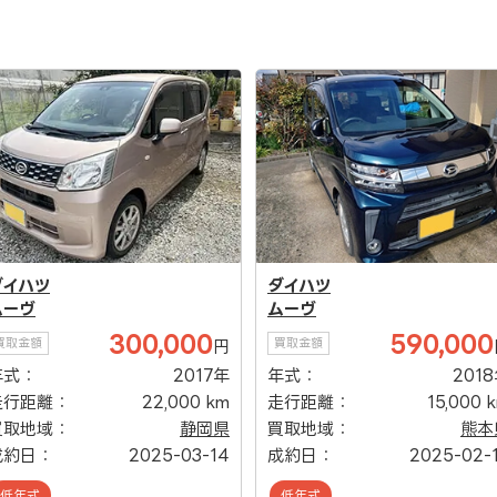
ダイハツ
ダイハツ
ムーヴ
ムーヴ
300,000
590,000
買取金額
買取金額
円
年式：
2017年
年式：
201
走行距離：
22,000 km
走行距離：
15,000 
買取地域：
静岡県
買取地域：
熊本
成約日：
2025-03-14
成約日：
2025-02-
低年式
低年式