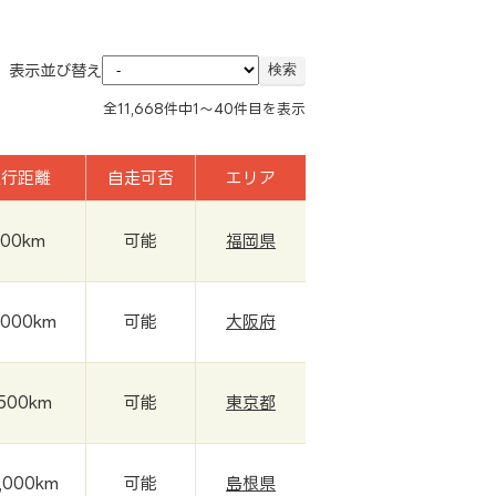
表示並び替え
全
11,668
件中
1～40
件目を表示
走行距離
自走可否
エリア
300km
可能
福岡県
,000km
可能
大阪府
,500km
可能
東京都
,000km
可能
島根県