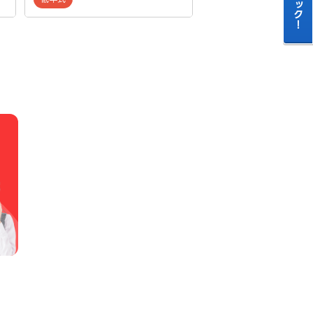
買取地域：
成約日：
20
低年式