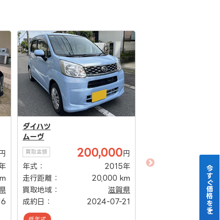
ダイハツ
ムーヴ
200,000
買取金額
円
円
ダイハツ
8年
年式：
2015年
ムーヴ
今すぐ価格をチェック！
km
走行距離：
20,000 km
1
買取金額
県
買取地域：
滋賀県
年式：
16
成約日：
2024-07-21
走行距離：
低年式