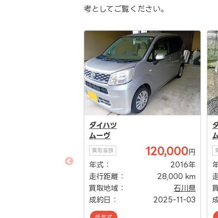
考としてご覧ください。
ダイハツ
ムーヴ
120,000
買取金額
円
年式：
2016年
走行距離：
28,000 km
40,000
円
買取地域：
石川県
2013年
成約日：
2025-11-03
：
107,000 km
低年式