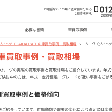
01
お電話ならその場で査定額が分かる!
(通話料無料)
【営業時間
れ
必要な書類
車買取事例
ダイハツ（DAIHATSU）の車買取事例・買取相場
ムーヴ（ダイハ
の車買取事例・買取相場
のムーヴの実際の買取事例と買取相場をご紹介しています。年
ご検討中の方は、年式・走行距離・グレードが近い事例をご参
新買取事例と価格傾向
をご紹介しています。市場動向や需要の変化により査定額は変