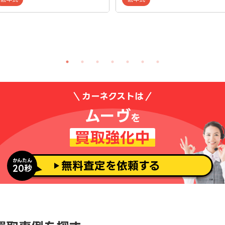
カーネクストは
ムーヴ
を
買取強化中
かんたん
無料査定を依頼する
20秒