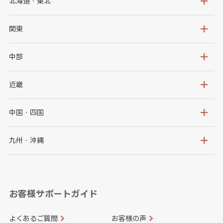
北海道・東北
北海道
青森県
関東
岩手県
宮城県
茨城県
栃木県
中部
秋田県
山形県
群馬県
埼玉県
新潟県
富山県
近畿
福島県
千葉県
東京都
石川県
福井県
大阪府
兵庫県
中国・四国
神奈川県
山梨県
長野県
京都府
滋賀県
鳥取県
島根県
九州・沖縄
岐阜県
静岡県
奈良県
三重県
岡山県
広島県
福岡県
佐賀県
愛知県
和歌山県
お客様サポートガイド
山口県
徳島県
長崎県
熊本県
よくあるご質問
お客様の声
香川県
愛媛県
大分県
宮崎県