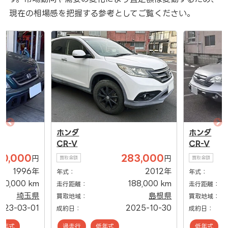
現在の相場感を把握する参考としてご覧ください。
ホンダ
ホンダ
CR-V
CR-V
50,000
283,000
円
円
買取金額
買取金額
1996年
2012年
年式：
年式：
170,000 km
188,000 km
走行距離：
走行距離：
埼玉県
島根県
買取地域：
買取地域：
023-03-01
2025-10-30
成約日：
成約日：
低年式
過走行
低年式
低年式