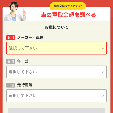
20
簡単
秒で入力完了!
車の買取金額を
調べる
お車について
メーカー・車種
必 須
年 式
任 意
走行距離
任 意