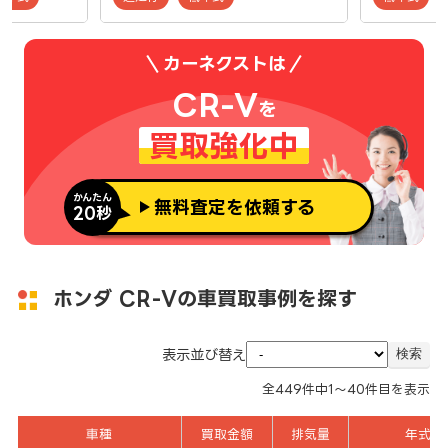
カーネクストは
CR-V
を
買取強化中
かんたん
無料査定を依頼する
20秒
ホンダ CR-Vの車買取事例を探す
表示並び替え
全
449
件中
1～40
件目を表示
車種
買取金額
排気量
年式