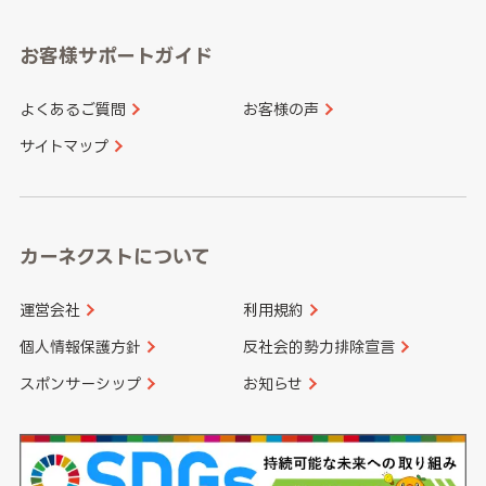
愛知県
和歌山県
お客様サポートガイド
山口県
徳島県
長崎県
熊本県
よくあるご質問
お客様の声
香川県
愛媛県
大分県
宮崎県
サイトマップ
高知県
鹿児島県
沖縄県
カーネクストについて
運営会社
利用規約
個人情報保護方針
反社会的勢力排除宣言
スポンサーシップ
お知らせ