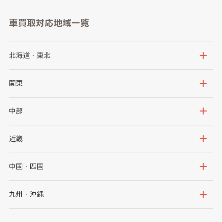
車買取対応地域一覧
北海道・東北
北海道
青森県
関東
岩手県
宮城県
茨城県
栃木県
中部
秋田県
山形県
群馬県
埼玉県
新潟県
富山県
近畿
福島県
千葉県
東京都
石川県
福井県
大阪府
兵庫県
中国・四国
神奈川県
山梨県
長野県
京都府
滋賀県
鳥取県
島根県
九州・沖縄
岐阜県
静岡県
奈良県
三重県
岡山県
広島県
福岡県
佐賀県