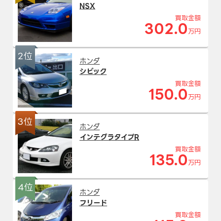
NSX
買取金額
302.0
万円
2位
ホンダ
シビック
買取金額
150.0
万円
3位
ホンダ
インテグラタイプR
買取金額
135.0
万円
4位
ホンダ
フリード
買取金額