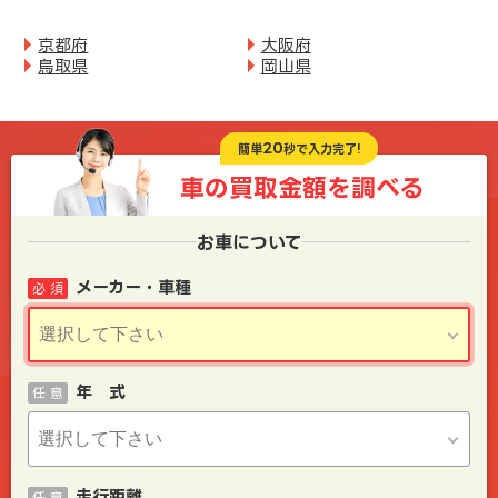
京都府
大阪府
鳥取県
岡山県
20
簡単
秒で入力完了!
車の買取金額を
調べる
お車について
メーカー・車種
必 須
年 式
任 意
走行距離
任 意