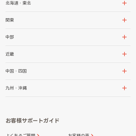
北海道・東北
北海道
青森県
関東
岩手県
宮城県
茨城県
栃木県
中部
秋田県
山形県
群馬県
埼玉県
新潟県
富山県
近畿
福島県
千葉県
東京都
石川県
福井県
大阪府
兵庫県
中国・四国
神奈川県
山梨県
長野県
京都府
滋賀県
鳥取県
島根県
九州・沖縄
岐阜県
静岡県
奈良県
三重県
岡山県
広島県
福岡県
佐賀県
愛知県
和歌山県
お客様サポートガイド
山口県
徳島県
長崎県
熊本県
よくあるご質問
お客様の声
香川県
愛媛県