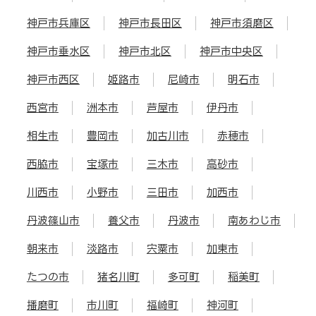
神戸市兵庫区
神戸市長田区
神戸市須磨区
神戸市垂水区
神戸市北区
神戸市中央区
神戸市西区
姫路市
尼崎市
明石市
西宮市
洲本市
芦屋市
伊丹市
相生市
豊岡市
加古川市
赤穂市
西脇市
宝塚市
三木市
高砂市
川西市
小野市
三田市
加西市
丹波篠山市
養父市
丹波市
南あわじ市
朝来市
淡路市
宍粟市
加東市
たつの市
猪名川町
多可町
稲美町
播磨町
市川町
福崎町
神河町