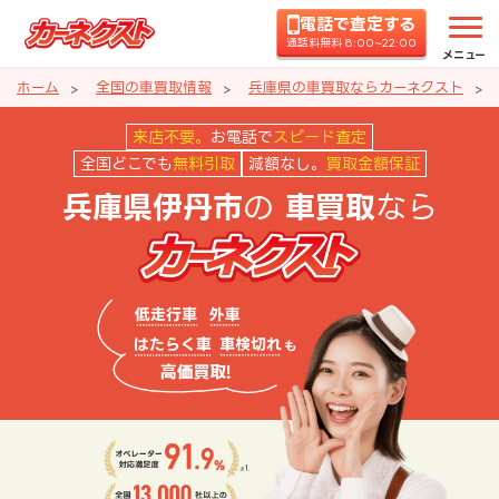
電話で査定する
通話料無料 8:00~22:00
メニュー
ホーム
全国の車買取情報
兵庫県の車買取ならカーネクスト
兵庫県伊丹市の車買取ならカーネ
来店不要。
お電話で
スピード査定
全国どこでも
無料引取
減額なし。
買取金額保証
の
なら
兵庫県伊丹市
車買取