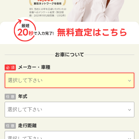
お車について
メーカー・車種
必 須
年式
任 意
走行距離
任 意