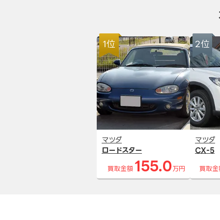
1位
2位
マツダ
マツダ
ロードスター
CX-5
155.0
買取金額
万円
買取金