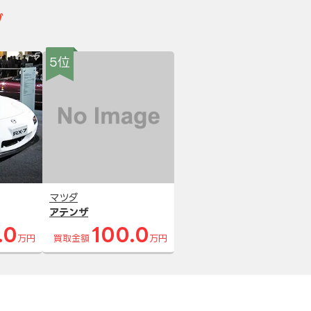
グ
5位
マツダ
アテンザ
.0
100.0
万円
買取金額
万円