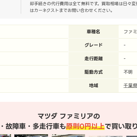
却手続きの代行費用は全て無料です。買取相場は日々変
はカーネクストまでお問い合わせください。
車種名
ファ
グレード
-
走行距離
-
駆動方式
不明
地域
千葉
マツダ ファミリアの
・故障車・多走行車も
原則0円以上
で買い取