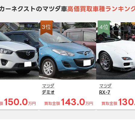
カーネクストのマツダ車
高価買取車種ランキン
3位
4位
マツダ
マツダ
デミオ
RX-7
150.0
143.0
130
額
万円
買取金額
万円
買取金額