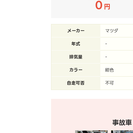
0
円
メーカー
マツダ
年式
-
排気量
-
カラー
紺色
自走可否
不可
事故車