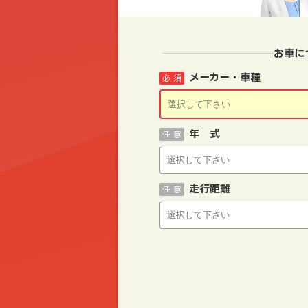
お車に
メーカー・車種
必 須
年 式
任 意
走行距離
任 意