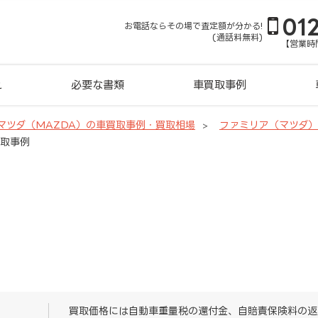
01
お電話ならその場で査定額が分かる!
(通話料無料)
【営業時間
れ
必要な書類
車買取事例
マツダ（MAZDA）の車買取事例・買取相場
ファミリア（マツダ
買取事例
買取価格には自動車重量税の還付金、自賠責保険料の返