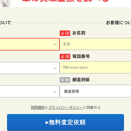
ついて
お客様につ
お名前
必 須
電話番号
必 須
都道府県
任 意
利用規約
と
プライバシーポリシー
に同意の上