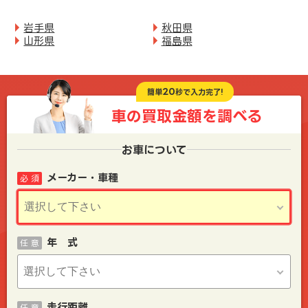
岩手県
秋田県
山形県
福島県
20
簡単
秒で入力完了!
車の買取金額を
調べる
お車について
メーカー・車種
必 須
年 式
任 意
走行距離
任 意