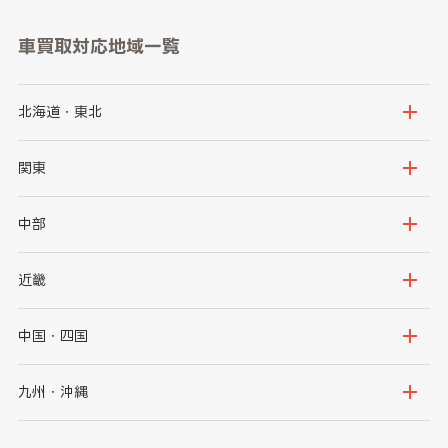
車買取対応地域一覧
北海道・東北
北海道
青森県
関東
岩手県
宮城県
茨城県
栃木県
中部
秋田県
山形県
群馬県
埼玉県
新潟県
富山県
近畿
福島県
千葉県
東京都
石川県
福井県
大阪府
兵庫県
中国・四国
神奈川県
山梨県
長野県
京都府
滋賀県
鳥取県
島根県
九州・沖縄
岐阜県
静岡県
奈良県
三重県
岡山県
広島県
福岡県
佐賀県