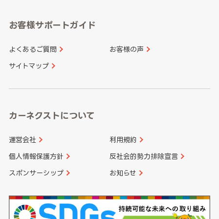
愛知県
和歌山県
お客様サポートガイド
山口県
徳島県
長崎県
熊本県
よくあるご質問
お客様の声
香川県
愛媛県
大分県
宮崎県
サイトマップ
高知県
鹿児島県
沖縄県
カーネクストについて
運営会社
利用規約
個人情報保護方針
反社会的勢力排除宣言
スポンサーシップ
お知らせ