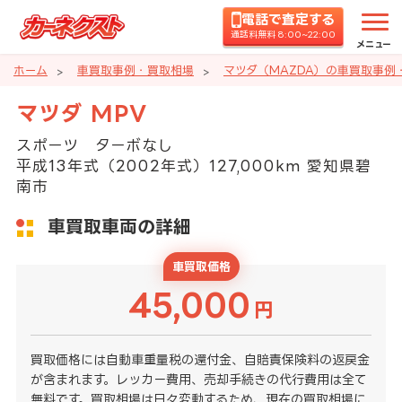
電話で査定する
通話料無料 8:00~22:00
メニュー
ホーム
車買取事例・買取相場
マツダ（MAZDA）の車買取事例
マツダ MPV
スポーツ ターボなし
平成13年式（2002年式）127,000km 愛知県碧
南市
車買取車両の詳細
車買取価格
45,000
円
買取価格には自動車重量税の還付金、自賠責保険料の返戻金
が含まれます。レッカー費用、売却手続きの代行費用は全て
無料です。買取相場は日々変動するため、現在の買取相場に