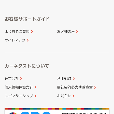
岐阜県
静岡県
奈良県
三重県
岡山県
広島県
福岡県
佐賀県
愛知県
和歌山県
お客様サポートガイド
山口県
徳島県
長崎県
熊本県
よくあるご質問
お客様の声
香川県
愛媛県
大分県
宮崎県
サイトマップ
高知県
鹿児島県
沖縄県
カーネクストについて
運営会社
利用規約
個人情報保護方針
反社会的勢力排除宣言
スポンサーシップ
お知らせ