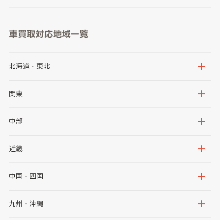
車買取対応地域一覧
北海道・東北
北海道
青森県
関東
岩手県
宮城県
茨城県
栃木県
中部
秋田県
山形県
群馬県
埼玉県
新潟県
富山県
近畿
福島県
千葉県
東京都
石川県
福井県
大阪府
兵庫県
中国・四国
神奈川県
山梨県
長野県
京都府
滋賀県
鳥取県
島根県
九州・沖縄