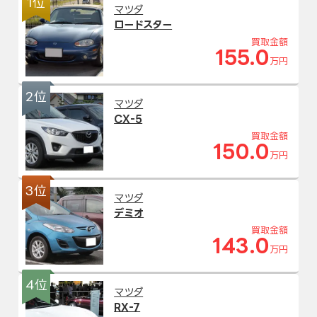
1位
マツダ
ロードスター
買取金額
155.0
万円
2位
マツダ
CX-5
買取金額
150.0
万円
3位
マツダ
デミオ
買取金額
143.0
万円
4位
マツダ
RX-7