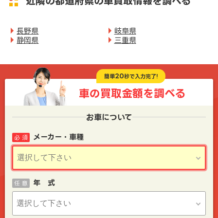
近隣の都道府県の車買取情報を調べる
長野県
岐阜県
静岡県
三重県
20
簡単
秒で入力完了!
車の買取金額を
調べる
お車について
メーカー・車種
必 須
年 式
任 意