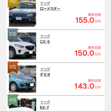
1位
マツダ
ロードスター
買取金額
155.0
万円
2位
マツダ
CX-5
買取金額
150.0
万円
3位
マツダ
デミオ
買取金額
143.0
万円
4位
マツダ
RX-7