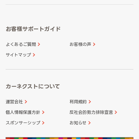
岐阜県
静岡県
奈良県
三重県
岡山県
広島県
福岡県
佐賀県
愛知県
和歌山県
お客様サポートガイド
山口県
徳島県
長崎県
熊本県
よくあるご質問
お客様の声
香川県
愛媛県
大分県
宮崎県
サイトマップ
高知県
鹿児島県
沖縄県
カーネクストについて
運営会社
利用規約
個人情報保護方針
反社会的勢力排除宣言
スポンサーシップ
お知らせ