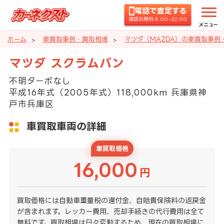
電話で査定する
通話料無料 8:00~22:00
メニュー
ホーム
車買取事例・買取相場
マツダ（MAZDA）の車買取事例
マツダ スクラムバン
不明ターボなし
平成16年式（2005年式）118,000km 兵庫県神
戸市兵庫区
車買取車両の詳細
車買取価格
16,000
円
買取価格には自動車重量税の還付金、自賠責保険料の返戻金
が含まれます。レッカー費用、売却手続きの代行費用は全て
無料です。買取相場は日々変動するため、現在の買取相場に