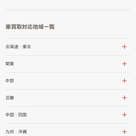
車買取対応地域一覧
北海道・東北
北海道
青森県
関東
岩手県
宮城県
茨城県
栃木県
中部
秋田県
山形県
群馬県
埼玉県
新潟県
富山県
近畿
福島県
千葉県
東京都
石川県
福井県
大阪府
兵庫県
中国・四国
神奈川県
山梨県
長野県
京都府
滋賀県
鳥取県
島根県
九州・沖縄