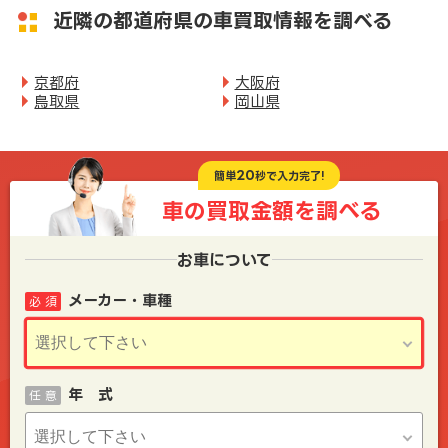
近隣の都道府県の車買取情報を調べる
京都府
大阪府
鳥取県
岡山県
20
簡単
秒で入力完了!
車の買取金額を
調べる
お車について
メーカー・車種
必 須
年 式
任 意