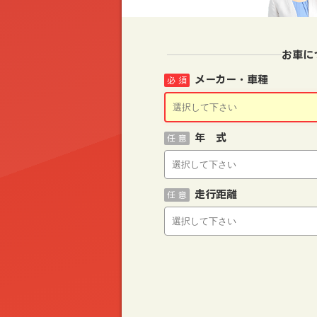
お車に
メーカー・車種
必 須
年 式
任 意
走行距離
任 意