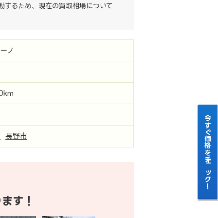
動するため、現在の買取相場について
ーノ
00km
今すぐ価格をチェック！
県
長野市
ります！