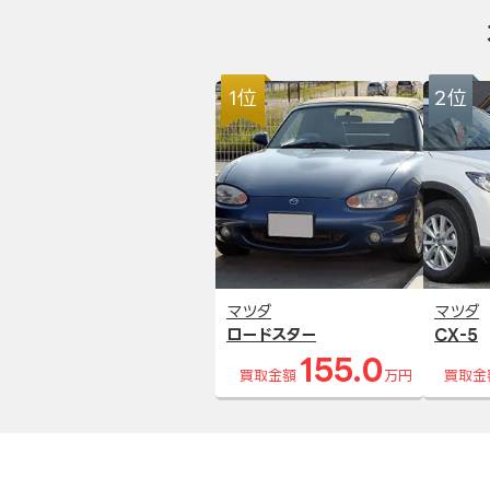
1位
2位
マツダ
マツダ
ロードスター
CX-5
155.0
買取金額
万円
買取金