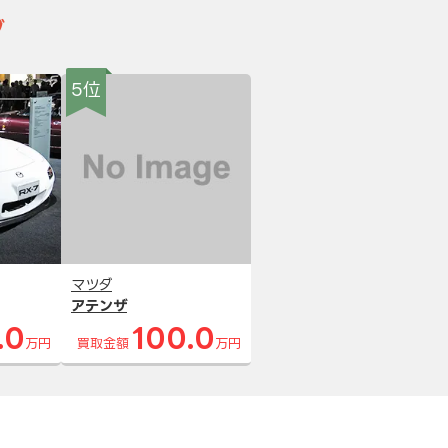
グ
5位
マツダ
アテンザ
.0
100.0
万円
買取金額
万円