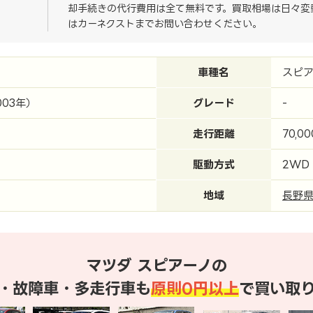
却手続きの代行費用は全て無料です。買取相場は日々変
はカーネクストまでお問い合わせください。
車種名
スピア
003年）
グレード
-
走行距離
70,0
駆動方式
2WD
地域
長野
マツダ スピアーノの
・故障車・多走行車も
原則0円以上
で買い取