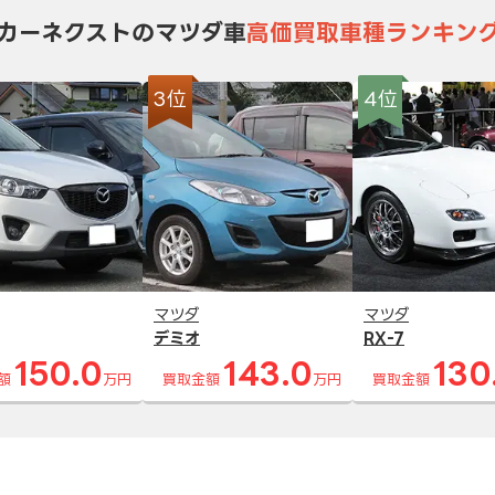
カーネクストのマツダ車
高価買取車種ランキン
3位
4位
マツダ
マツダ
デミオ
RX-7
150.0
143.0
130
額
万円
買取金額
万円
買取金額