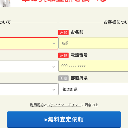
ついて
お客様につ
お名前
必 須
電話番号
必 須
都道府県
任 意
利用規約
と
プライバシーポリシー
に同意の上