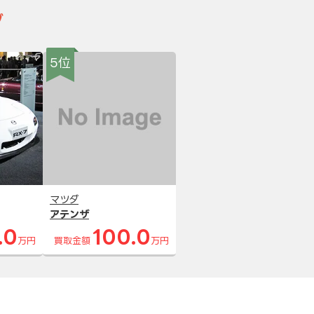
グ
5位
マツダ
アテンザ
.0
100.0
万円
買取金額
万円