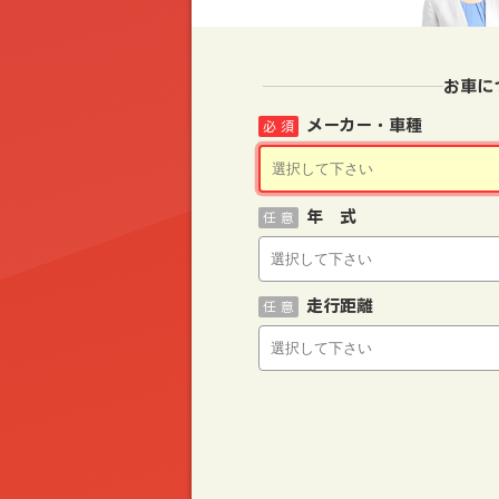
お車に
メーカー・車種
必 須
年 式
任 意
走行距離
任 意