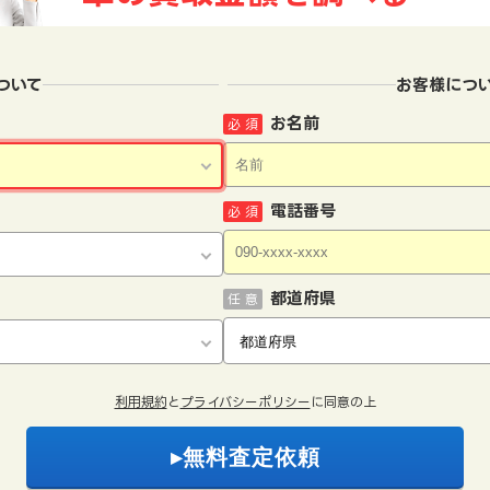
ついて
お客様につ
お名前
必 須
電話番号
必 須
都道府県
任 意
利用規約
と
プライバシーポリシー
に同意の上