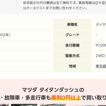
却手続きの代行費用は全て無料です。買取相場は日々変
はカーネクストまでお問い合わせください。
車種名
タイタ
002年）
グレード
-
走行距離
91,0
駆動方式
2WD
地域
東京
マツダ タイタンダッシュの
・故障車・多走行車も
原則0円以上
で買い取