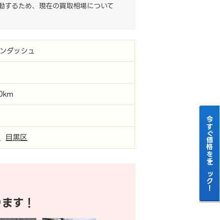
動するため、現在の買取相場について
ンダッシュ
00km
今すぐ価格をチェック！
都
目黒区
ります！