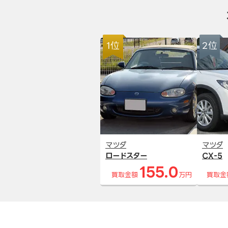
1位
2位
マツダ
マツダ
ロードスター
CX-5
155.0
買取金額
万円
買取金