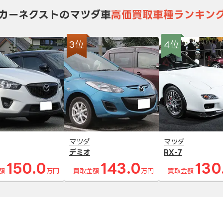
カーネクストのマツダ車
高価買取車種ランキン
3位
4位
マツダ
マツダ
デミオ
RX-7
150.0
143.0
130
額
万円
買取金額
万円
買取金額