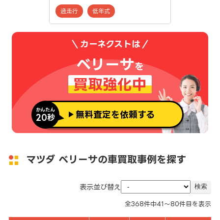
過走行
低年式
カーネクストは
ベリーサ
を
買取強化中
かんたん
無料査定を依頼する
20秒
マツダ ベリーサの車買取事例を探す
表示並び替え
全
368
件中
41～80
件目を表示