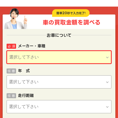
20
簡単
秒で入力完了!
車の買取金額を
調べる
お車について
メーカー・車種
必 須
年 式
任 意
走行距離
任 意