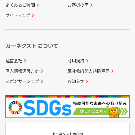
よくあるご質問
お客様の声
香川県
愛媛県
大分県
宮崎県
サイトマップ
高知県
鹿児島県
沖縄県
カーネクストについて
運営会社
利用規約
個人情報保護方針
反社会的勢力排除宣言
スポンサーシップ
お知らせ