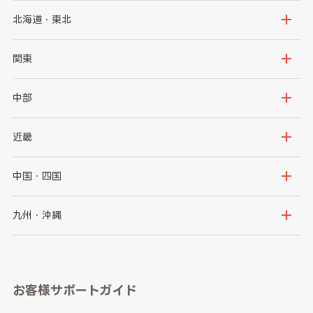
北海道・東北
北海道
青森県
関東
岩手県
宮城県
茨城県
栃木県
中部
秋田県
山形県
群馬県
埼玉県
新潟県
富山県
近畿
福島県
千葉県
東京都
石川県
福井県
大阪府
兵庫県
中国・四国
神奈川県
山梨県
長野県
京都府
滋賀県
鳥取県
島根県
九州・沖縄
岐阜県
静岡県
奈良県
三重県
岡山県
広島県
福岡県
佐賀県
愛知県
和歌山県
お客様サポートガイド
山口県
徳島県
長崎県
熊本県