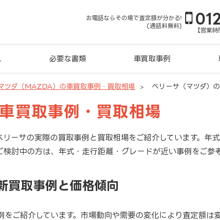
01
お電話ならその場で査定額が分かる!
(通話料無料)
【営業時間
れ
必要な書類
車買取事例
マツダ（MAZDA）の車買取事例・買取相場
ベリーサ（マツダ）
の車買取事例・買取相場
ベリーサの実際の買取事例と買取相場をご紹介しています。年
ご検討中の方は、年式・走行距離・グレードが近い事例をご参
最新買取事例と価格傾向
例をご紹介しています。市場動向や需要の変化により査定額は