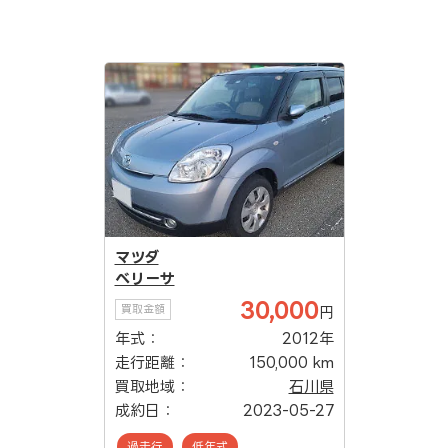
マツダ
ベリーサ
30,000
買取金額
円
年式：
2012年
走行距離：
150,000 km
買取地域：
石川県
成約日：
2023-05-27
過走行
低年式