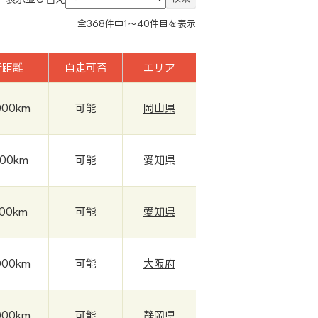
全
368
件中
1～40
件目を表示
行距離
自走可否
エリア
000km
可能
岡山県
000km
可能
愛知県
000km
可能
愛知県
000km
可能
大阪府
000km
可能
静岡県