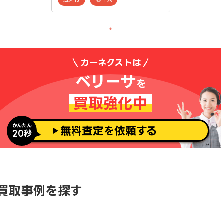
カーネクストは
ベリーサ
を
買取強化中
かんたん
無料査定を依頼する
20秒
買取事例を探す