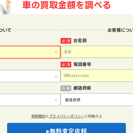
車の買取金額を
調べる
ついて
お客様につ
お名前
必 須
電話番号
必 須
都道府県
任 意
利用規約
と
プライバシーポリシー
に同意の上