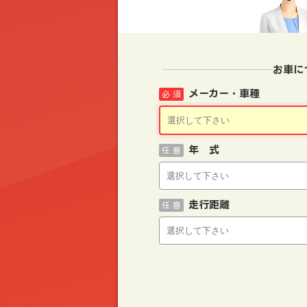
お車に
メーカー・車種
必 須
年 式
任 意
走行距離
任 意