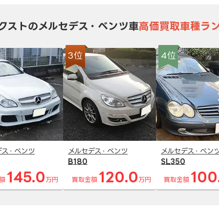
クストのメルセデス・ベンツ車
高価買取車種ラ
3位
4位
デス・ベンツ
メルセデス・ベンツ
メルセデス・ベン
B180
SL350
145.0
120.0
100
額
万円
買取金額
万円
買取金額