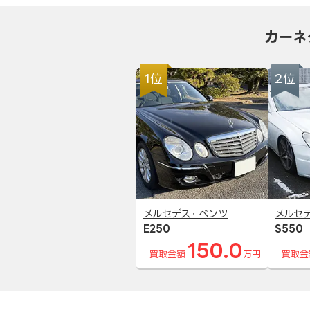
カーネ
1位
2位
メルセデス・ベンツ
メルセ
E250
S550
150.0
買取金額
万円
買取金