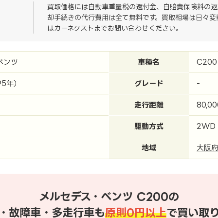
買取価格には自動車重量税の還付金、自賠責保険料の返
却手続きの代行費用は全て無料です。買取相場は日々変
はカーネクストまでお問い合わせください。
ベンツ
車種名
C200
95年）
グレード
-
走行距離
80,0
駆動方式
2WD
地域
大阪
メルセデス・ベンツ C200の
・故障車・多走行車も
原則0円以上
で買い取