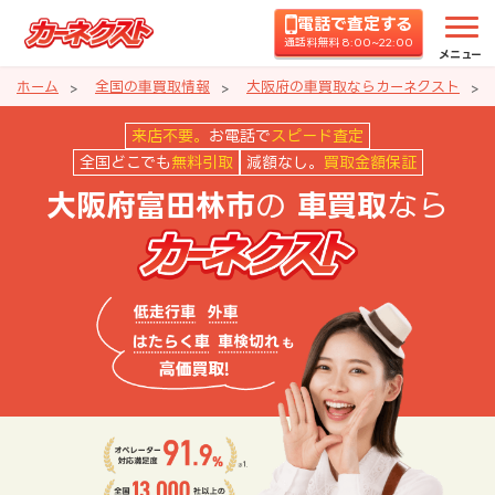
電話で査定する
通話料無料 8:00~22:00
メニュー
ホーム
全国の車買取情報
大阪府の車買取ならカーネクスト
大阪府富田林市の車買取ならカー
来店不要。
お電話で
スピード査定
全国どこでも
無料引取
減額なし。
買取金額保証
の
なら
大阪府富田林市
車買取