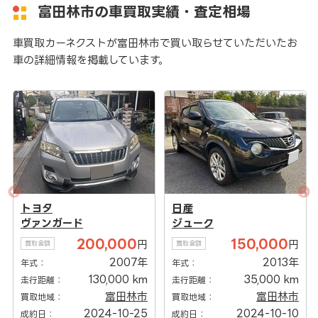
富田林市の車買取実績・査定相場
車買取カーネクストが富田林市で買い取らせていただいたお
車の詳細情報を掲載しています。
日産
トヨタ
ジューク
ヴィッツ
150,000
160,000
円
円
買取金額
買取金額
2013年
2016年
年式：
年式：
35,000 km
28,900 km
走行距離：
走行距離：
富田林市
富田林市
買取地域：
買取地域：
2024-10-10
2025-07-22
成約日：
成約日：