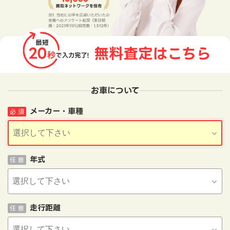
お車について
メーカー・車種
必 須
年式
任 意
走行距離
任 意