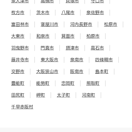
泉大津市
高槻市
貝塚市
守口市
枚方市
茨木市
八尾市
泉佐野市
富田林市
寝屋川市
河内長野市
松原市
大東市
和泉市
箕面市
柏原市
羽曳野市
門真市
摂津市
高石市
藤井寺市
東大阪市
泉南市
四條畷市
交野市
大阪狭山市
阪南市
島本町
豊能町
能勢町
忠岡町
熊取町
田尻町
岬町
太子町
河南町
千早赤阪村