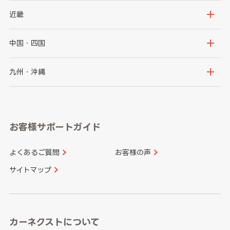
秋田県
山形県
群馬県
埼玉県
新潟県
富山県
近畿
福島県
千葉県
東京都
石川県
福井県
大阪府
兵庫県
中国・四国
神奈川県
山梨県
長野県
京都府
滋賀県
鳥取県
島根県
九州・沖縄
岐阜県
静岡県
奈良県
三重県
岡山県
広島県
福岡県
佐賀県
愛知県
和歌山県
お客様サポートガイド
山口県
徳島県
長崎県
熊本県
よくあるご質問
お客様の声
香川県
愛媛県
大分県
宮崎県
サイトマップ
高知県
鹿児島県
沖縄県
カーネクストについて