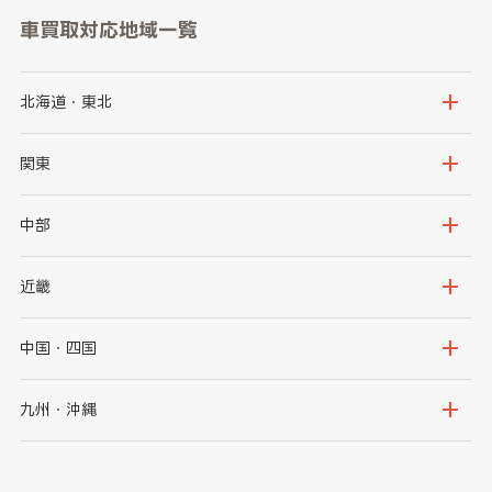
車買取対応地域一覧
北海道・東北
北海道
青森県
関東
岩手県
宮城県
茨城県
栃木県
中部
秋田県
山形県
群馬県
埼玉県
新潟県
富山県
近畿
福島県
千葉県
東京都
石川県
福井県
大阪府
兵庫県
中国・四国
神奈川県
山梨県
長野県
京都府
滋賀県
鳥取県
島根県
九州・沖縄
岐阜県
静岡県
奈良県
三重県
岡山県
広島県
福岡県
佐賀県