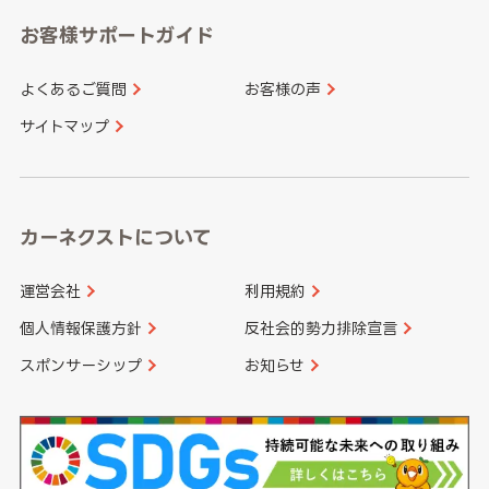
愛知県
和歌山県
お客様サポートガイド
山口県
徳島県
長崎県
熊本県
よくあるご質問
お客様の声
香川県
愛媛県
大分県
宮崎県
サイトマップ
高知県
鹿児島県
沖縄県
カーネクストについて
運営会社
利用規約
個人情報保護方針
反社会的勢力排除宣言
スポンサーシップ
お知らせ