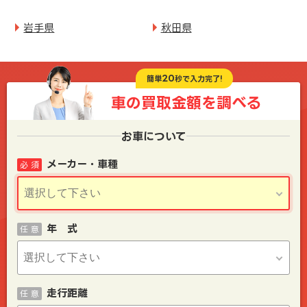
岩手県
秋田県
20
簡単
秒で入力完了!
車の買取金額を
調べる
お車について
メーカー・車種
必 須
年 式
任 意
走行距離
任 意