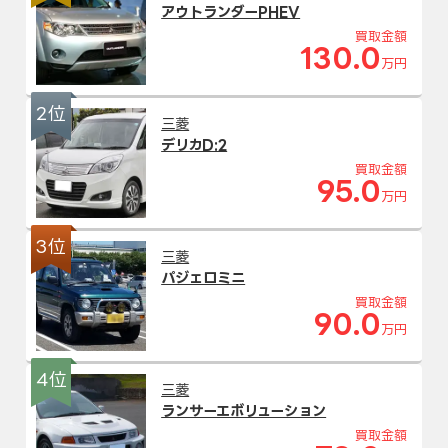
アウトランダーPHEV
買取金額
130.0
万円
2位
三菱
デリカD:2
買取金額
95.0
万円
3位
三菱
パジェロミニ
買取金額
90.0
万円
4位
三菱
ランサーエボリューション
買取金額