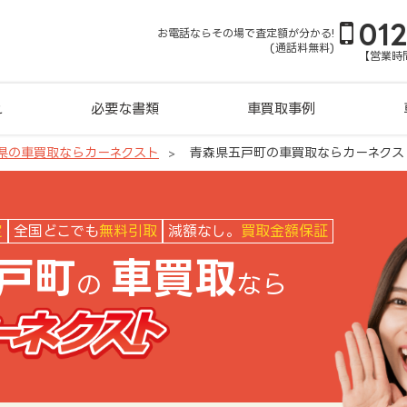
01
お電話ならその場で査定額が分かる!
(通話料無料)
【営業時間
れ
必要な書類
車買取事例
県の車買取ならカーネクスト
青森県五戸町の車買取ならカーネクス
クスト
定
全国どこでも
無料引取
減額なし。
買取金額保証
戸町
車買取
の
なら