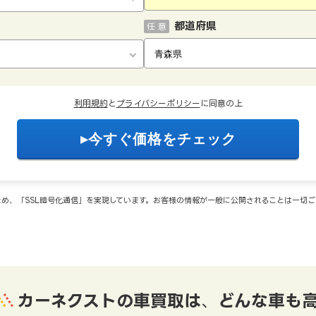
都道府県
任 意
利用規約
と
プライバシーポリシー
に同意の上
め、「SSL暗号化通信」を実現しています。お客様の情報が一般に公開されることは一切
カーネクストの車買取は
、
どんな車も