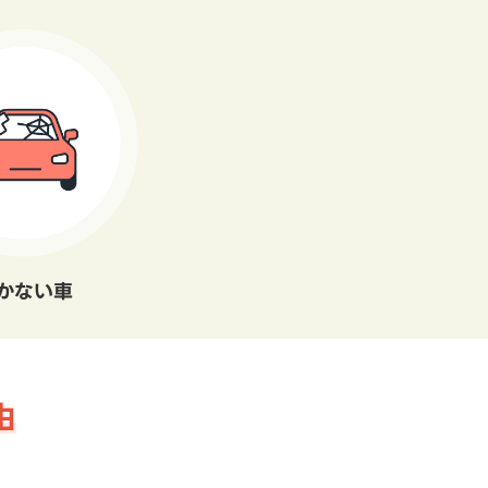
かない車
由
。