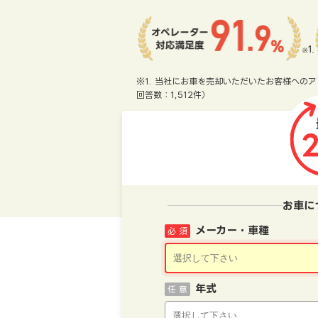
※1. 当社にお車を売却いただいたお客様へのア
回答数：1,512件）
お車に
メーカー・車種
必 須
年式
任 意