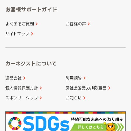
愛知県
和歌山県
お客様サポートガイド
山口県
徳島県
長崎県
熊本県
よくあるご質問
お客様の声
香川県
愛媛県
大分県
宮崎県
サイトマップ
高知県
鹿児島県
沖縄県
カーネクストについて
運営会社
利用規約
個人情報保護方針
反社会的勢力排除宣言
スポンサーシップ
お知らせ