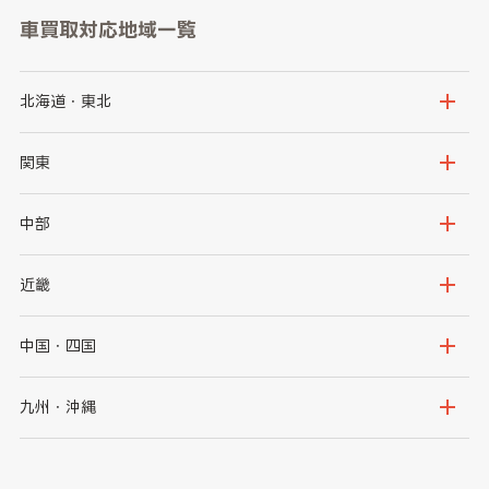
車買取対応地域一覧
北海道・東北
北海道
青森県
関東
岩手県
宮城県
茨城県
栃木県
中部
秋田県
山形県
群馬県
埼玉県
新潟県
富山県
近畿
福島県
千葉県
東京都
石川県
福井県
大阪府
兵庫県
中国・四国
神奈川県
山梨県
長野県
京都府
滋賀県
鳥取県
島根県
九州・沖縄
岐阜県
静岡県
奈良県
三重県
岡山県
広島県
福岡県
佐賀県