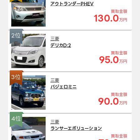
アウトランダーPHEV
買取金額
130.0
万円
2位
三菱
デリカD:2
買取金額
95.0
万円
3位
三菱
パジェロミニ
買取金額
90.0
万円
4位
三菱
ランサーエボリューション
買取金額