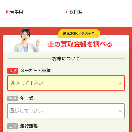
岩手県
秋田県
20
簡単
秒で入力完了!
車の買取金額を
調べる
お車について
メーカー・車種
必 須
年 式
任 意
走行距離
任 意