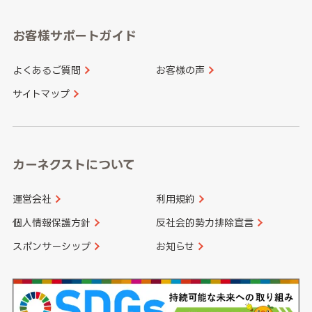
愛知県
和歌山県
お客様サポートガイド
山口県
徳島県
長崎県
熊本県
よくあるご質問
お客様の声
香川県
愛媛県
大分県
宮崎県
サイトマップ
高知県
鹿児島県
沖縄県
カーネクストについて
運営会社
利用規約
個人情報保護方針
反社会的勢力排除宣言
スポンサーシップ
お知らせ