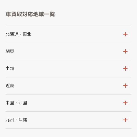
車買取対応地域一覧
北海道・東北
北海道
青森県
関東
岩手県
宮城県
茨城県
栃木県
中部
秋田県
山形県
群馬県
埼玉県
新潟県
富山県
近畿
福島県
千葉県
東京都
石川県
福井県
大阪府
兵庫県
中国・四国
神奈川県
山梨県
長野県
京都府
滋賀県
鳥取県
島根県
九州・沖縄
岐阜県
静岡県
奈良県
三重県
岡山県
広島県
福岡県
佐賀県