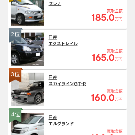
セレナ
買取金額
185.0
万円
2位
日産
エクストレイル
買取金額
165.0
万円
3位
日産
スカイラインGT-R
買取金額
160.0
万円
4位
日産
エルグランド
買取金額