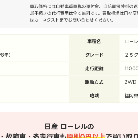
買取価格には自動車重量税の還付金、自賠責保険料の返
却手続きの代行費用は全て無料です。買取相場は日々変
はカーネクストまでお問い合わせください。
車種名
ロー
98年）
グレード
２５
走行距離
110,0
駆動方式
2WD
地域
福岡
日産 ローレルの
・故障車・多走行車も
原則0円以上
で買い取