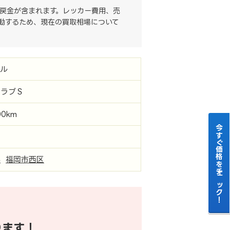
戻金が含まれます。レッカー費用、売
動するため、現在の買取相場について
レル
クラブＳ
00km
今すぐ価格をチェック！
県
福岡市西区
ります！