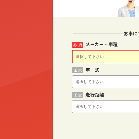
お車に
メーカー・車種
必 須
年 式
任 意
走行距離
任 意