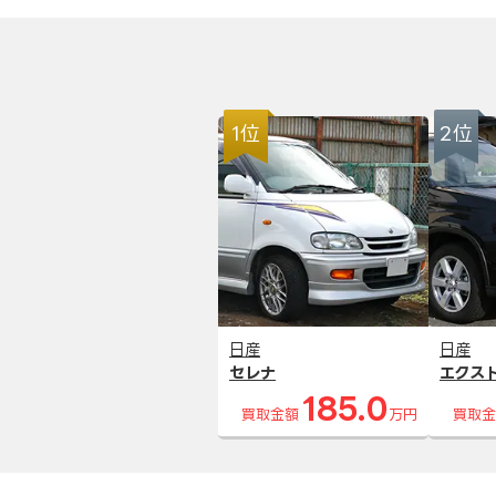
1位
2位
日産
日産
セレナ
エクス
185.0
買取金額
万円
買取金