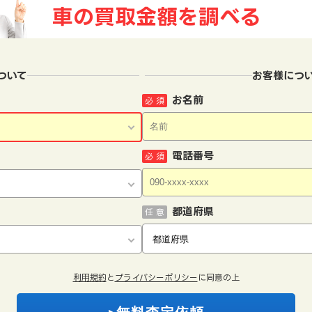
車の買取金額を
調べる
ついて
お客様につ
お名前
必 須
電話番号
必 須
都道府県
任 意
利用規約
と
プライバシーポリシー
に同意の上