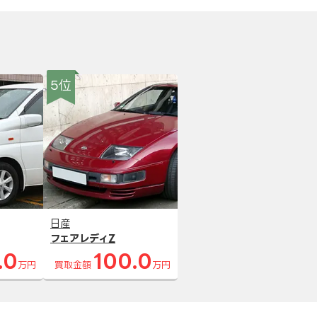
5位
日産
フェアレディZ
.0
100.0
万円
買取金額
万円