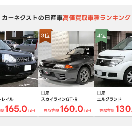
カーネクストの日産車
高価買取車種ランキング
3位
4位
日産
日産
トレイル
スカイラインGT-R
エルグランド
165.0
160.0
130
額
万円
買取金額
万円
買取金額