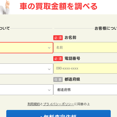
車の買取金額を
調べる
ついて
お客様につ
お名前
必 須
電話番号
必 須
都道府県
任 意
利用規約
と
プライバシーポリシー
に同意の上