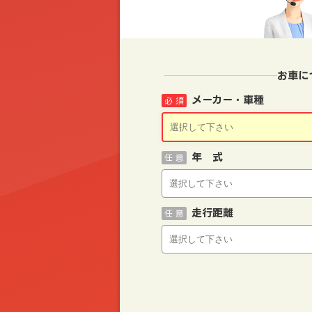
お車に
メーカー・車種
必 須
年 式
任 意
走行距離
任 意