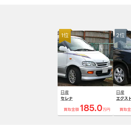
1位
2位
日産
日産
セレナ
エクス
185.0
買取金額
万円
買取金