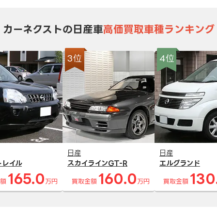
カーネクストの日産車
高価買取車種ランキング
3位
4位
日産
日産
トレイル
スカイラインGT-R
エルグランド
165.0
160.0
130
額
万円
買取金額
万円
買取金額