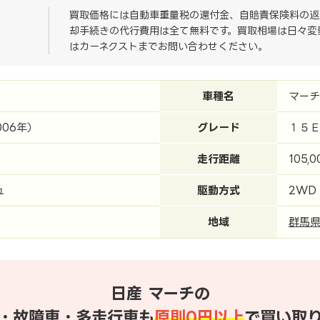
買取価格には自動車重量税の還付金、自賠責保険料の返
却手続きの代行費用は全て無料です。買取相場は日々変
はカーネクストまでお問い合わせください。
車種名
マーチ
006年）
グレード
１５
走行距離
105,
ュ
駆動方式
2WD
地域
群馬
日産 マーチの
・故障車・多走行車も
原則0円以上
で買い取