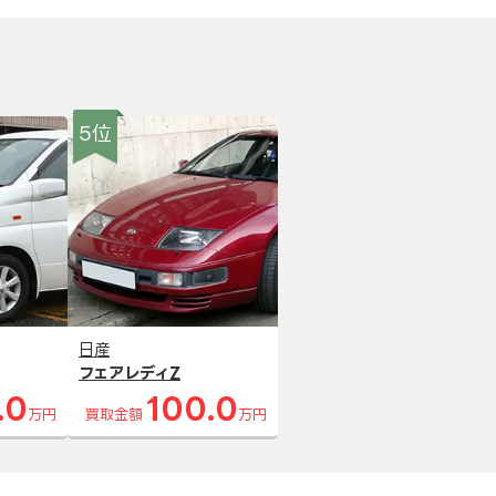
5位
日産
フェアレディZ
.0
100.0
万円
買取金額
万円