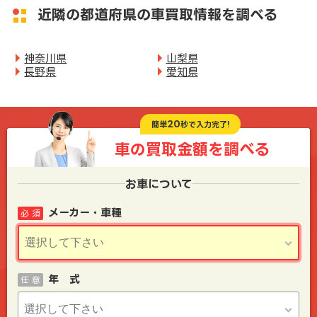
近隣の都道府県の車買取情報を調べる
神奈川県
山梨県
長野県
愛知県
20
簡単
秒で入力完了!
車の買取金額を
調べる
お車について
メーカー・車種
必 須
年 式
任 意