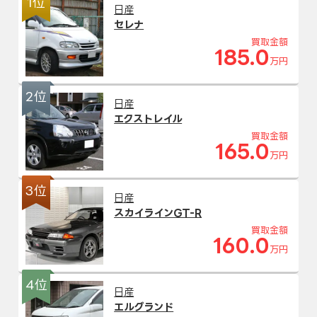
1位
日産
セレナ
買取金額
185.0
万円
2位
日産
エクストレイル
買取金額
165.0
万円
3位
日産
スカイラインGT-R
買取金額
160.0
万円
4位
日産
エルグランド