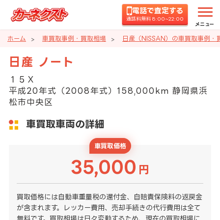
電話で査定する
通話料無料 8:00~22:00
メニュー
ホーム
車買取事例・買取相場
日産（NISSAN）の車買取事例・
日産 ノート
１５Ｘ
平成20年式（2008年式）158,000km 静岡県浜
松市中央区
車買取車両の詳細
車買取価格
35,000
円
買取価格には自動車重量税の還付金、自賠責保険料の返戻金
が含まれます。レッカー費用、売却手続きの代行費用は全て
無料です。買取相場は日々変動するため、現在の買取相場に