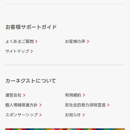
岐阜県
静岡県
奈良県
三重県
岡山県
広島県
福岡県
佐賀県
愛知県
和歌山県
お客様サポートガイド
山口県
徳島県
長崎県
熊本県
よくあるご質問
お客様の声
香川県
愛媛県
大分県
宮崎県
サイトマップ
高知県
鹿児島県
沖縄県
カーネクストについて
運営会社
利用規約
個人情報保護方針
反社会的勢力排除宣言
スポンサーシップ
お知らせ