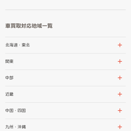
車買取対応地域一覧
北海道・東北
北海道
青森県
関東
岩手県
宮城県
茨城県
栃木県
中部
秋田県
山形県
群馬県
埼玉県
新潟県
富山県
近畿
福島県
千葉県
東京都
石川県
福井県
大阪府
兵庫県
中国・四国
神奈川県
山梨県
長野県
京都府
滋賀県
鳥取県
島根県
九州・沖縄