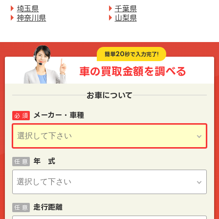
埼玉県
千葉県
神奈川県
山梨県
20
簡単
秒で入力完了!
車の買取金額を
調べる
お車について
メーカー・車種
必 須
年 式
任 意
走行距離
任 意