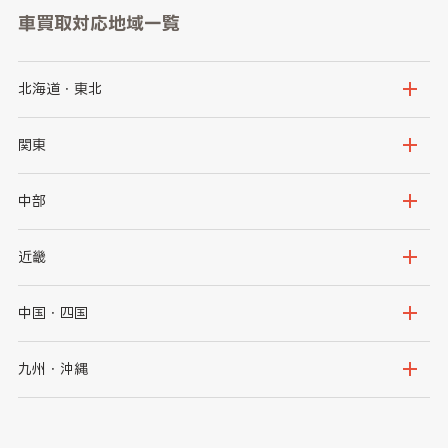
車買取対応地域一覧
北海道・東北
北海道
青森県
関東
岩手県
宮城県
茨城県
栃木県
中部
秋田県
山形県
群馬県
埼玉県
新潟県
富山県
近畿
福島県
千葉県
東京都
石川県
福井県
大阪府
兵庫県
中国・四国
神奈川県
山梨県
長野県
京都府
滋賀県
鳥取県
島根県
九州・沖縄
岐阜県
静岡県
奈良県
三重県
岡山県
広島県
福岡県
佐賀県