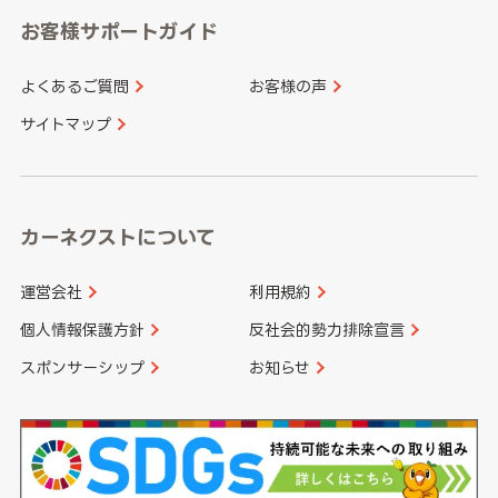
愛知県
和歌山県
お客様サポートガイド
山口県
徳島県
長崎県
熊本県
よくあるご質問
お客様の声
香川県
愛媛県
大分県
宮崎県
サイトマップ
高知県
鹿児島県
沖縄県
カーネクストについて
運営会社
利用規約
個人情報保護方針
反社会的勢力排除宣言
スポンサーシップ
お知らせ