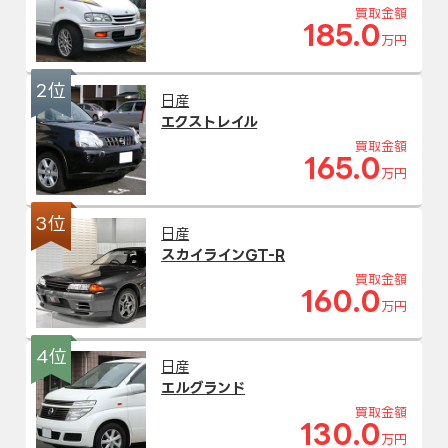
買取金額
185.0
万円
2位
日産
エクストレイル
買取金額
165.0
万円
3位
日産
スカイラインGT-R
買取金額
160.0
万円
4位
日産
エルグランド
買取金額
130.0
万円