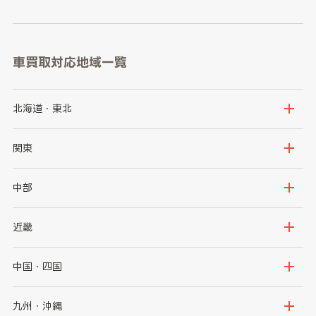
車買取対応地域一覧
北海道・東北
北海道
青森県
関東
岩手県
宮城県
茨城県
栃木県
中部
秋田県
山形県
群馬県
埼玉県
新潟県
富山県
近畿
福島県
千葉県
東京都
石川県
福井県
大阪府
兵庫県
中国・四国
神奈川県
山梨県
長野県
京都府
滋賀県
鳥取県
島根県
九州・沖縄