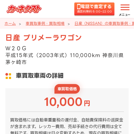
電話で査定する
通話料無料 8:00~22:00
メニュー
ホーム
車買取事例・買取相場
日産（NISSAN）の車買取事例・
日産 プリメーラワゴン
Ｗ２０Ｇ
平成15年式（2003年式）110,000km 神奈川県
茅ヶ崎市
車買取車両の詳細
車買取価格
10,000
円
買取価格には自動車重量税の還付金、自賠責保険料の返戻金
が含まれます。レッカー費用、売却手続きの代行費用は全て
無料です。買取相場は日々変動するため、現在の買取相場に