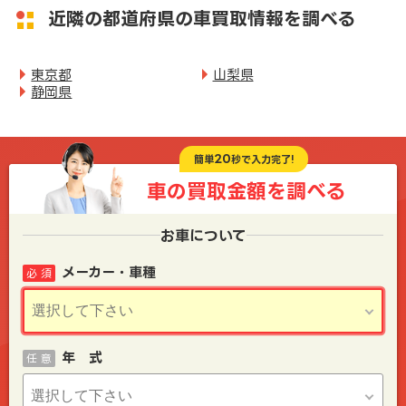
近隣の都道府県の車買取情報を調べる
東京都
山梨県
静岡県
20
簡単
秒で入力完了!
車の買取金額を
調べる
お車について
メーカー・車種
必 須
年 式
任 意