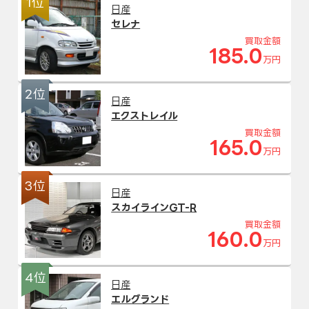
1位
日産
セレナ
買取金額
185.0
万円
2位
日産
エクストレイル
買取金額
165.0
万円
3位
日産
スカイラインGT-R
買取金額
160.0
万円
4位
日産
エルグランド