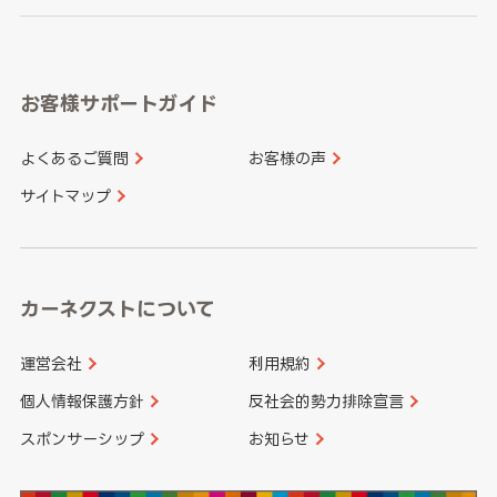
岐阜県
静岡県
奈良県
三重県
岡山県
広島県
福岡県
佐賀県
愛知県
和歌山県
お客様サポートガイド
山口県
徳島県
長崎県
熊本県
よくあるご質問
お客様の声
香川県
愛媛県
大分県
宮崎県
サイトマップ
高知県
鹿児島県
沖縄県
カーネクストについて
運営会社
利用規約
個人情報保護方針
反社会的勢力排除宣言
スポンサーシップ
お知らせ