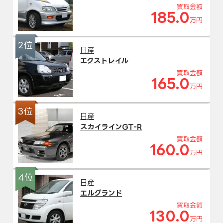
買取金額
185.0
万円
2位
日産
エクストレイル
買取金額
165.0
万円
3位
日産
スカイラインGT-R
買取金額
160.0
万円
4位
日産
エルグランド
買取金額
130.0
万円