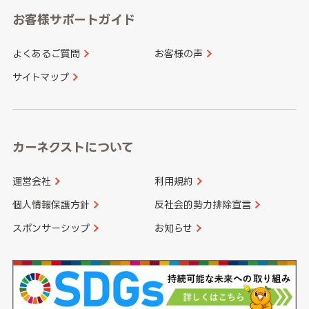
愛知県
和歌山県
お客様サポートガイド
山口県
徳島県
長崎県
熊本県
よくあるご質問
お客様の声
香川県
愛媛県
大分県
宮崎県
サイトマップ
高知県
鹿児島県
沖縄県
カーネクストについて
運営会社
利用規約
個人情報保護方針
反社会的勢力排除宣言
スポンサーシップ
お知らせ