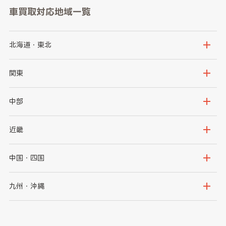
車買取対応地域一覧
北海道・東北
北海道
青森県
関東
岩手県
宮城県
茨城県
栃木県
中部
秋田県
山形県
群馬県
埼玉県
新潟県
富山県
近畿
福島県
千葉県
東京都
石川県
福井県
大阪府
兵庫県
中国・四国
神奈川県
山梨県
長野県
京都府
滋賀県
鳥取県
島根県
九州・沖縄
岐阜県
静岡県
奈良県
三重県
岡山県
広島県
福岡県
佐賀県