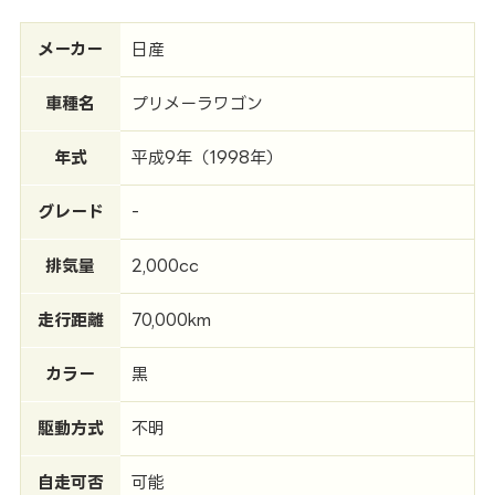
メーカー
日産
車種名
プリメーラワゴン
年式
平成9年（1998年）
グレード
-
排気量
2,000cc
走行距離
70,000km
カラー
黒
駆動方式
不明
自走可否
可能