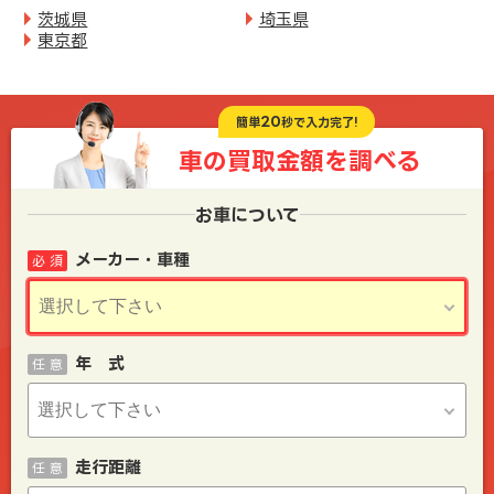
茨城県
埼玉県
東京都
20
簡単
秒で入力完了!
車の買取金額を
調べる
お車について
メーカー・車種
必 須
年 式
任 意
走行距離
任 意