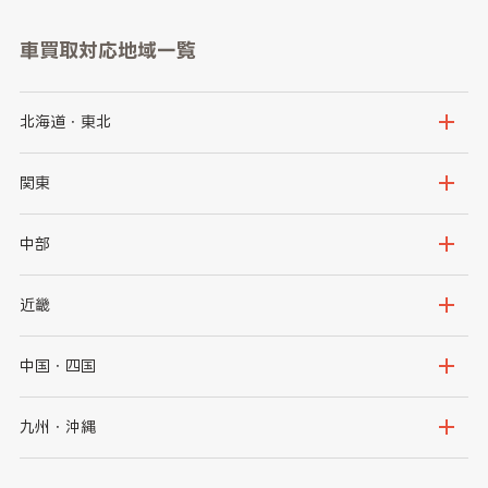
車買取対応地域一覧
北海道・東北
北海道
青森県
関東
岩手県
宮城県
茨城県
栃木県
中部
秋田県
山形県
群馬県
埼玉県
新潟県
富山県
近畿
福島県
千葉県
東京都
石川県
福井県
大阪府
兵庫県
中国・四国
神奈川県
山梨県
長野県
京都府
滋賀県
鳥取県
島根県
九州・沖縄
岐阜県
静岡県
奈良県
三重県
岡山県
広島県
福岡県
佐賀県