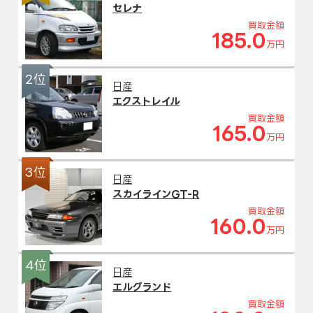
セレナ
買取金額
185.0
万円
2位
日産
エクストレイル
買取金額
165.0
万円
3位
日産
スカイラインGT-R
買取金額
160.0
万円
4位
日産
エルグランド
買取金額