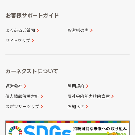
愛知県
和歌山県
お客様サポートガイド
山口県
徳島県
長崎県
熊本県
よくあるご質問
お客様の声
香川県
愛媛県
大分県
宮崎県
サイトマップ
高知県
鹿児島県
沖縄県
カーネクストについて
運営会社
利用規約
個人情報保護方針
反社会的勢力排除宣言
スポンサーシップ
お知らせ