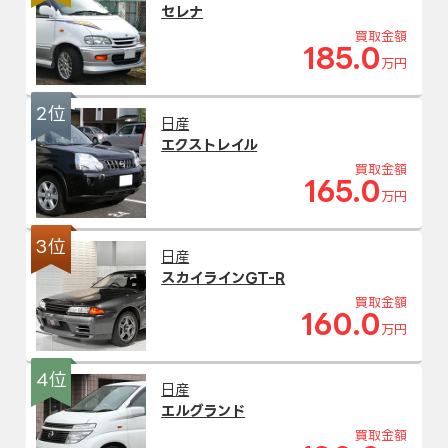
セレナ
買取金額
185.0
万円
2位
日産
エクストレイル
買取金額
165.0
万円
3位
日産
スカイラインGT-R
買取金額
160.0
万円
4位
日産
エルグランド
買取金額