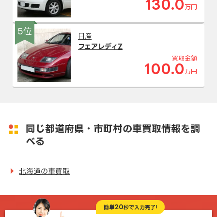
130.0
万円
5位
日産
フェアレディZ
買取金額
100.0
万円
同じ都道府県・市町村の車買取情報を調
べる
北海道の車買取
20
簡単
秒で入力完了!