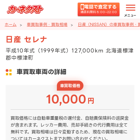
電話で査定する
通話料無料 8:00~22:00
メニュー
ホーム
車買取事例・買取相場
日産（NISSAN）の車買取事例・
日産 セレナ
平成10年式（1999年式）127,000km 北海道標津
郡中標津町
車買取車両の詳細
車買取価格
10,000
円
買取価格には自動車重量税の還付金、自賠責保険料の返戻金
が含まれます。レッカー費用、売却手続きの代行費用は全て
無料です。買取相場は日々変動するため、現在の買取相場に
ついてはカーネクストまでお問い合わせください。