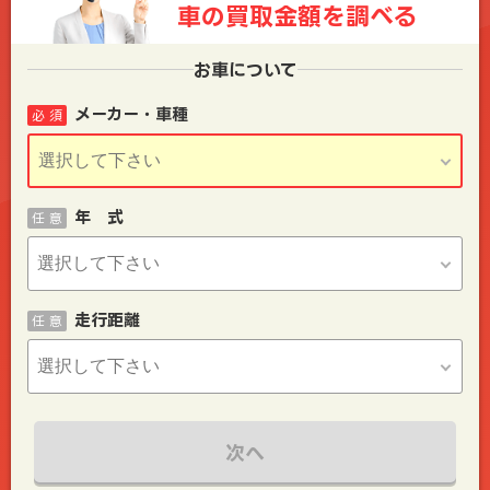
車の買取金額を
調べる
お車について
メーカー・車種
必 須
年 式
任 意
走行距離
任 意
次へ