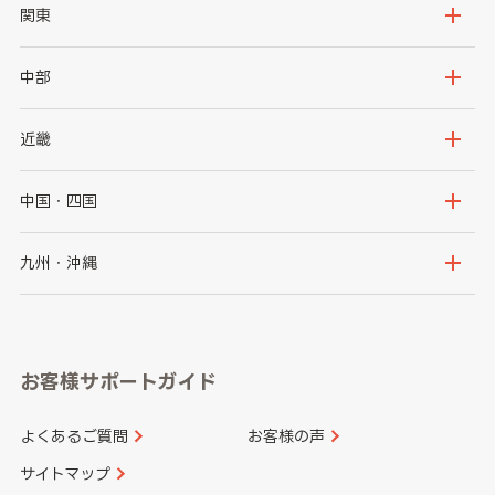
北海道
青森県
関東
岩手県
宮城県
茨城県
栃木県
中部
秋田県
山形県
群馬県
埼玉県
新潟県
富山県
近畿
福島県
千葉県
東京都
石川県
福井県
大阪府
兵庫県
中国・四国
神奈川県
山梨県
長野県
京都府
滋賀県
鳥取県
島根県
九州・沖縄
岐阜県
静岡県
奈良県
三重県
岡山県
広島県
福岡県
佐賀県
愛知県
和歌山県
お客様サポートガイド
山口県
徳島県
長崎県
熊本県
よくあるご質問
お客様の声
香川県
愛媛県
大分県
宮崎県
サイトマップ