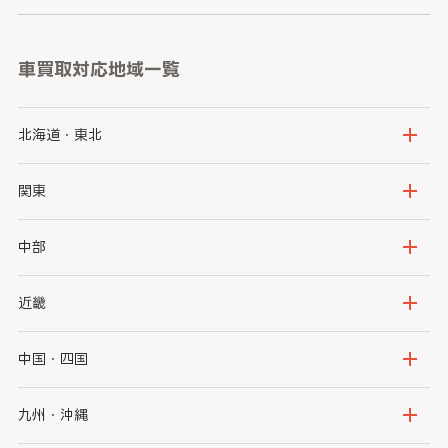
車買取対応地域一覧
北海道・東北
北海道
青森県
関東
岩手県
宮城県
茨城県
栃木県
中部
秋田県
山形県
群馬県
埼玉県
新潟県
富山県
近畿
福島県
千葉県
東京都
石川県
福井県
大阪府
兵庫県
中国・四国
神奈川県
山梨県
長野県
京都府
滋賀県
鳥取県
島根県
九州・沖縄