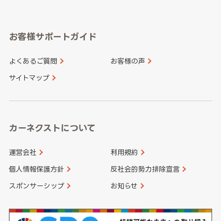
岐阜県
静岡県
奈良県
三重県
岡山県
広島県
福岡県
佐賀県
愛知県
和歌山県
お客様サポートガイド
山口県
徳島県
長崎県
熊本県
よくあるご質問
お客様の声
香川県
愛媛県
大分県
宮崎県
サイトマップ
高知県
鹿児島県
沖縄県
カーネクストについて
運営会社
利用規約
個人情報保護方針
反社会的勢力排除宣言
スポンサーシップ
お知らせ