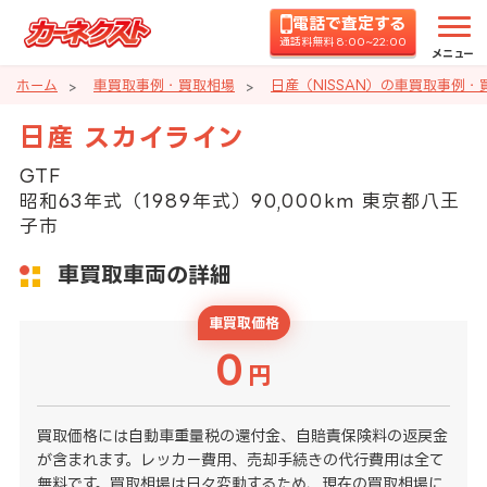
電話で査定する
通話料無料 8:00~22:00
メニュー
ホーム
車買取事例・買取相場
日産（NISSAN）の車買取事例・
日産 スカイライン
GTF
昭和63年式（1989年式）90,000km 東京都八王
子市
車買取車両の詳細
車買取価格
0
円
買取価格には自動車重量税の還付金、自賠責保険料の返戻金
が含まれます。レッカー費用、売却手続きの代行費用は全て
無料です。買取相場は日々変動するため、現在の買取相場に