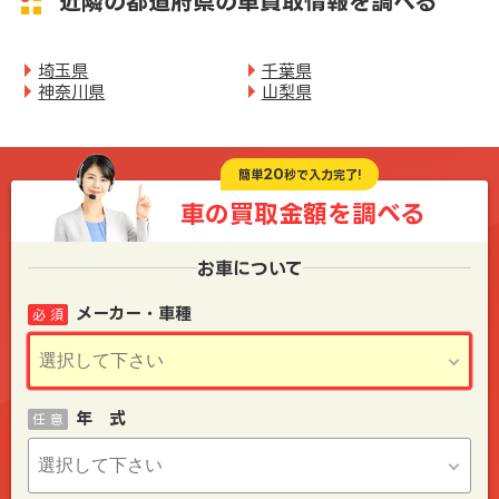
近隣の都道府県の車買取情報を調べる
埼玉県
千葉県
神奈川県
山梨県
20
簡単
秒で入力完了!
車の買取金額を
調べる
お車について
メーカー・車種
必 須
年 式
任 意