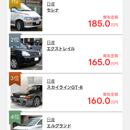
1位
日産
セレナ
買取金額
185.0
万円
2位
日産
エクストレイル
買取金額
165.0
万円
3位
日産
スカイラインGT-R
買取金額
160.0
万円
4位
日産
エルグランド