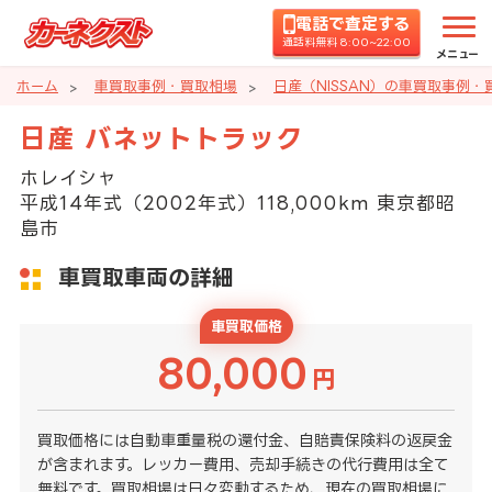
電話で査定する
通話料無料 8:00~22:00
メニュー
ホーム
車買取事例・買取相場
日産（NISSAN）の車買取事例・
日産 バネットトラック
ホレイシャ
平成14年式（2002年式）118,000km 東京都昭
島市
車買取車両の詳細
車買取価格
80,000
円
買取価格には自動車重量税の還付金、自賠責保険料の返戻金
が含まれます。レッカー費用、売却手続きの代行費用は全て
無料です。買取相場は日々変動するため、現在の買取相場に