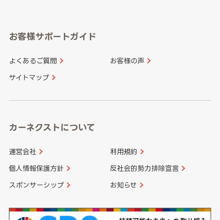
岐阜県
静岡県
奈良県
三重県
岡山県
広島県
福岡県
佐賀県
愛知県
和歌山県
お客様サポートガイド
山口県
徳島県
長崎県
熊本県
よくあるご質問
お客様の声
香川県
愛媛県
大分県
宮崎県
サイトマップ
高知県
鹿児島県
沖縄県
カーネクストについて
運営会社
利用規約
個人情報保護方針
反社会的勢力排除宣言
スポンサーシップ
お知らせ