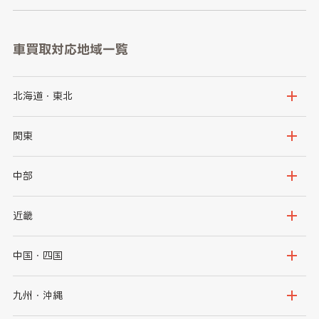
車買取対応地域一覧
北海道・東北
北海道
青森県
関東
岩手県
宮城県
茨城県
栃木県
中部
秋田県
山形県
群馬県
埼玉県
新潟県
富山県
近畿
福島県
千葉県
東京都
石川県
福井県
大阪府
兵庫県
中国・四国
神奈川県
山梨県
長野県
京都府
滋賀県
鳥取県
島根県
九州・沖縄