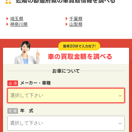
近隣の都道府県の車買取情報を調べる
埼玉県
千葉県
神奈川県
山梨県
20
簡単
秒で入力完了!
車の買取金額を
調べる
お車について
メーカー・車種
必 須
年 式
任 意