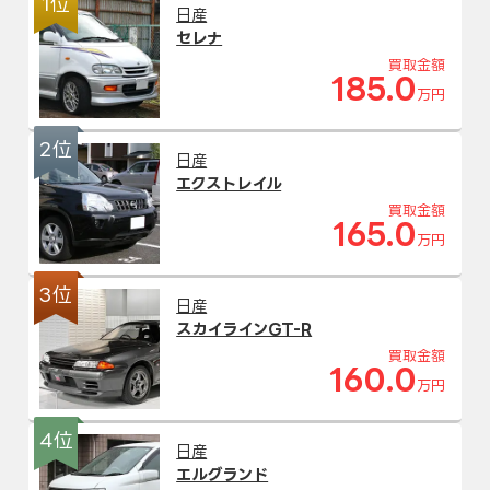
1位
日産
セレナ
買取金額
185.0
万円
2位
日産
エクストレイル
買取金額
165.0
万円
3位
日産
スカイラインGT-R
買取金額
160.0
万円
4位
日産
エルグランド