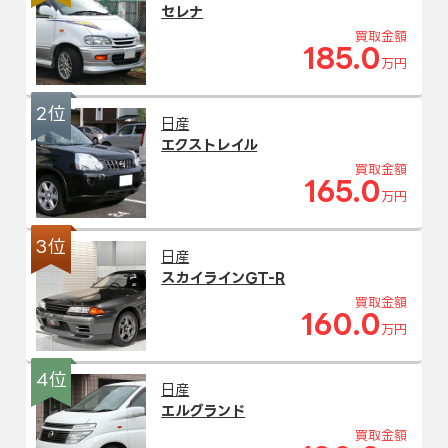
セレナ
買取金額
185.0
万円
2位
日産
エクストレイル
買取金額
165.0
万円
3位
日産
スカイラインGT-R
買取金額
160.0
万円
4位
日産
エルグランド
買取金額