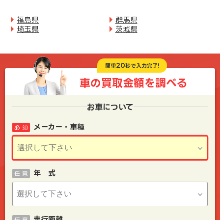
福島県
群馬県
埼玉県
茨城県
20
簡単
秒で入力完了!
車の買取金額を
調べる
お車について
メーカー・車種
必 須
年 式
任 意
走行距離
任 意