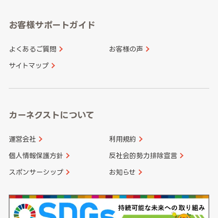
愛知県
和歌山県
お客様サポートガイド
山口県
徳島県
長崎県
熊本県
よくあるご質問
お客様の声
香川県
愛媛県
大分県
宮崎県
サイトマップ
高知県
鹿児島県
沖縄県
カーネクストについて
運営会社
利用規約
個人情報保護方針
反社会的勢力排除宣言
スポンサーシップ
お知らせ