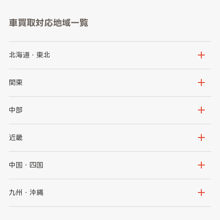
車買取対応地域一覧
北海道・東北
北海道
青森県
関東
岩手県
宮城県
茨城県
栃木県
中部
秋田県
山形県
群馬県
埼玉県
新潟県
富山県
近畿
福島県
千葉県
東京都
石川県
福井県
大阪府
兵庫県
中国・四国
神奈川県
山梨県
長野県
京都府
滋賀県
鳥取県
島根県
九州・沖縄
岐阜県
静岡県
奈良県
三重県
岡山県
広島県
福岡県
佐賀県