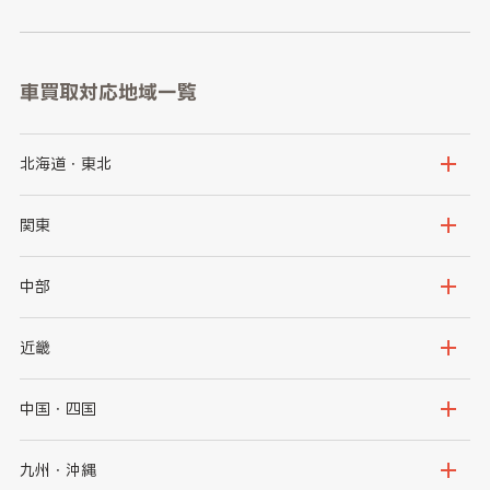
車買取対応地域一覧
北海道・東北
北海道
青森県
関東
岩手県
宮城県
茨城県
栃木県
中部
秋田県
山形県
群馬県
埼玉県
新潟県
富山県
近畿
福島県
千葉県
東京都
石川県
福井県
大阪府
兵庫県
中国・四国
神奈川県
山梨県
長野県
京都府
滋賀県
鳥取県
島根県
九州・沖縄