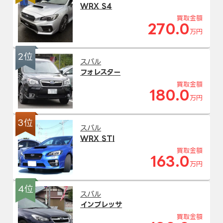
WRX S4
買取金額
270.0
万円
2位
スバル
フォレスター
買取金額
180.0
万円
3位
スバル
WRX STI
買取金額
163.0
万円
4位
スバル
インプレッサ
買取金額