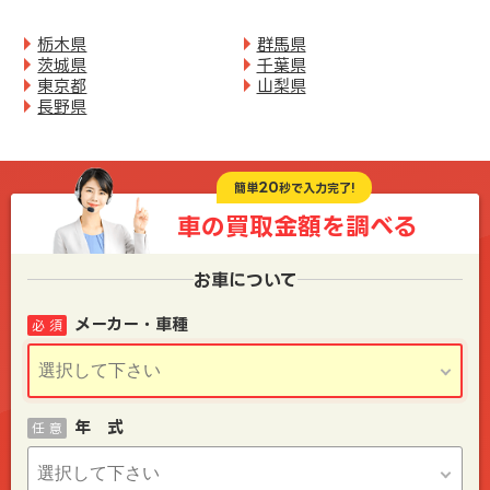
栃木県
群馬県
茨城県
千葉県
東京都
山梨県
長野県
20
簡単
秒で入力完了!
車の買取金額を
調べる
お車について
メーカー・車種
必 須
年 式
任 意