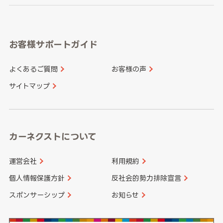
岐阜県
静岡県
奈良県
三重県
岡山県
広島県
福岡県
佐賀県
愛知県
和歌山県
お客様サポートガイド
山口県
徳島県
長崎県
熊本県
よくあるご質問
お客様の声
香川県
愛媛県
大分県
宮崎県
サイトマップ
高知県
鹿児島県
沖縄県
カーネクストについて
運営会社
利用規約
個人情報保護方針
反社会的勢力排除宣言
スポンサーシップ
お知らせ