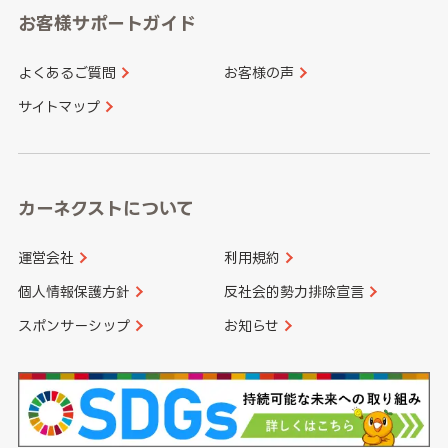
愛知県
和歌山県
お客様サポートガイド
山口県
徳島県
長崎県
熊本県
よくあるご質問
お客様の声
香川県
愛媛県
大分県
宮崎県
サイトマップ
高知県
鹿児島県
沖縄県
カーネクストについて
運営会社
利用規約
個人情報保護方針
反社会的勢力排除宣言
スポンサーシップ
お知らせ