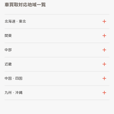
車買取対応地域一覧
北海道・東北
北海道
青森県
関東
岩手県
宮城県
茨城県
栃木県
中部
秋田県
山形県
群馬県
埼玉県
新潟県
富山県
近畿
福島県
千葉県
東京都
石川県
福井県
大阪府
兵庫県
中国・四国
神奈川県
山梨県
長野県
京都府
滋賀県
鳥取県
島根県
九州・沖縄
岐阜県
静岡県
奈良県
三重県
岡山県
広島県
福岡県
佐賀県