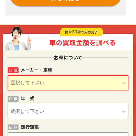
20
簡単
秒で入力完了!
車の買取金額を
調べる
お車について
メーカー・車種
必 須
年 式
任 意
走行距離
任 意