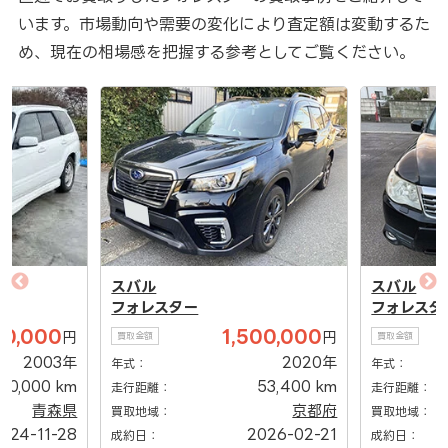
います。市場動向や需要の変化により査定額は変動するた
め、現在の相場感を把握する参考としてご覧ください。
スバル
スバル
フォレスター
フォレスタ
20,000
1,500,000
円
円
買取金額
買取金額
2003年
2020年
年式：
年式：
70,000 km
53,400 km
走行距離：
走行距離：
青森県
京都府
買取地域：
買取地域：
024-11-28
2026-02-21
成約日：
成約日：