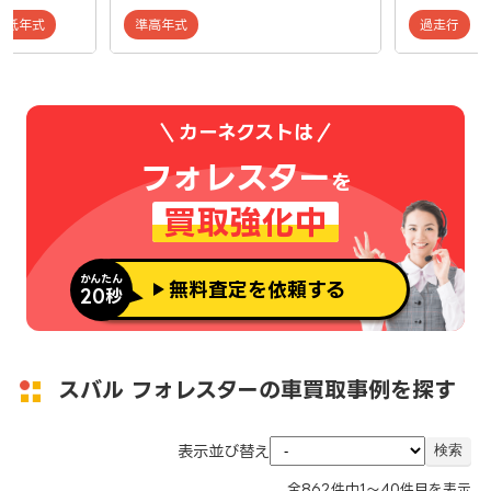
低年式
準高年式
過走行
カーネクストは
フォレスター
を
買取強化中
かんたん
無料査定を依頼する
20秒
スバル フォレスターの車買取事例を探す
表示並び替え
全
862
件中
1～40
件目を表示