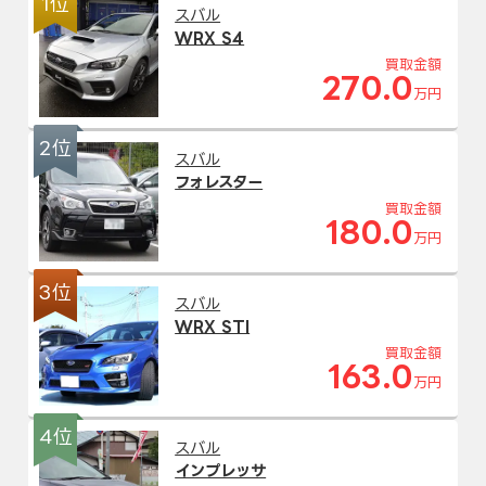
1位
スバル
WRX S4
買取金額
270.0
万円
2位
スバル
フォレスター
買取金額
180.0
万円
3位
スバル
WRX STI
買取金額
163.0
万円
4位
スバル
インプレッサ