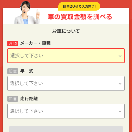
20
簡単
秒で入力完了!
車の買取金額を
調べる
お車について
メーカー・車種
必 須
年 式
任 意
走行距離
任 意