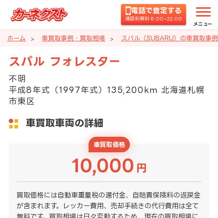
電話で査定する
通話料無料 8:00~22:00
メニュー
ホーム
車買取事例・買取相場
スバル（SUBARU）の車買取事
スバル フォレスター
不明
平成8年式（1997年式）135,200km 北海道札幌
市東区
車買取車両の詳細
車買取価格
10,000
円
買取価格には自動車重量税の還付金、自賠責保険料の返戻金
が含まれます。レッカー費用、売却手続きの代行費用は全て
無料です。買取相場は日々変動するため、現在の買取相場に