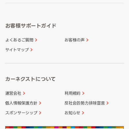
岐阜県
静岡県
奈良県
三重県
岡山県
広島県
福岡県
佐賀県
愛知県
和歌山県
お客様サポートガイド
山口県
徳島県
長崎県
熊本県
よくあるご質問
お客様の声
香川県
愛媛県
大分県
宮崎県
サイトマップ
高知県
鹿児島県
沖縄県
カーネクストについて
運営会社
利用規約
個人情報保護方針
反社会的勢力排除宣言
スポンサーシップ
お知らせ