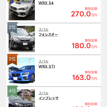
WRX S4
買取金額
270.0
万円
2位
スバル
フォレスター
買取金額
180.0
万円
3位
スバル
WRX STI
買取金額
163.0
万円
4位
スバル
インプレッサ
買取金額