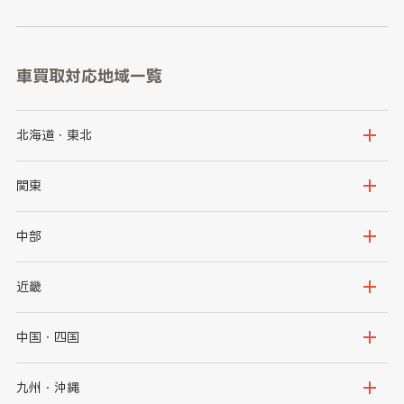
車買取対応地域一覧
北海道・東北
北海道
青森県
関東
岩手県
宮城県
茨城県
栃木県
中部
秋田県
山形県
群馬県
埼玉県
新潟県
富山県
近畿
福島県
千葉県
東京都
石川県
福井県
大阪府
兵庫県
中国・四国
神奈川県
山梨県
長野県
京都府
滋賀県
鳥取県
島根県
九州・沖縄