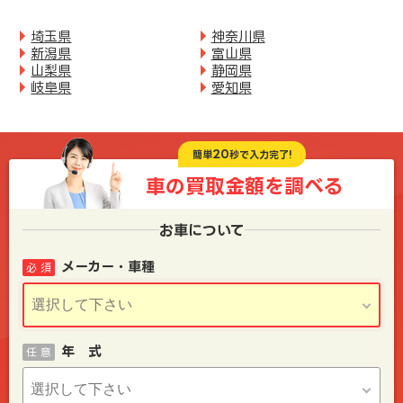
埼玉県
神奈川県
新潟県
富山県
山梨県
静岡県
岐阜県
愛知県
20
簡単
秒で入力完了!
車の買取金額を
調べる
お車について
メーカー・車種
必 須
年 式
任 意