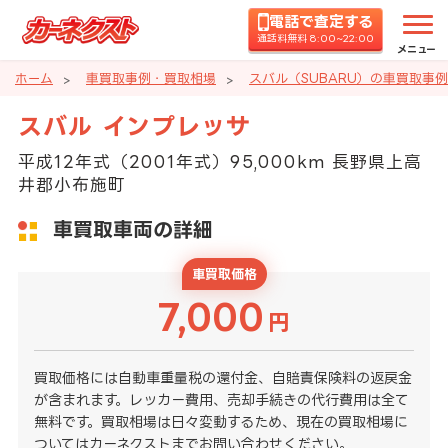
電話で査定する
通話料無料 8:00~22:00
メニュー
ホーム
車買取事例・買取相場
スバル（SUBARU）の車買取事
スバル インプレッサ
平成12年式（2001年式）95,000km 長野県上高
井郡小布施町
車買取車両の詳細
車買取価格
7,000
円
買取価格には自動車重量税の還付金、自賠責保険料の返戻金
が含まれます。レッカー費用、売却手続きの代行費用は全て
無料です。買取相場は日々変動するため、現在の買取相場に
ついてはカーネクストまでお問い合わせください。