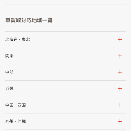
車買取対応地域一覧
北海道・東北
北海道
青森県
関東
岩手県
宮城県
茨城県
栃木県
中部
秋田県
山形県
群馬県
埼玉県
新潟県
富山県
近畿
福島県
千葉県
東京都
石川県
福井県
大阪府
兵庫県
中国・四国
神奈川県
山梨県
長野県
京都府
滋賀県
鳥取県
島根県
九州・沖縄