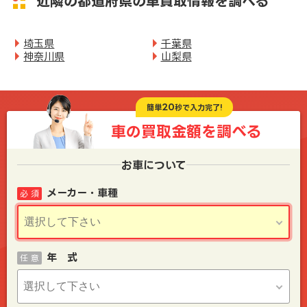
近隣の都道府県の車買取情報を調べる
埼玉県
千葉県
神奈川県
山梨県
20
簡単
秒で入力完了!
車の買取金額を
調べる
お車について
メーカー・車種
必 須
年 式
任 意