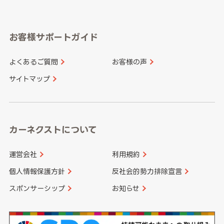
岐阜県
静岡県
奈良県
三重県
岡山県
広島県
福岡県
佐賀県
愛知県
和歌山県
お客様サポートガイド
山口県
徳島県
長崎県
熊本県
よくあるご質問
お客様の声
香川県
愛媛県
大分県
宮崎県
サイトマップ
高知県
鹿児島県
沖縄県
カーネクストについて
運営会社
利用規約
個人情報保護方針
反社会的勢力排除宣言
スポンサーシップ
お知らせ