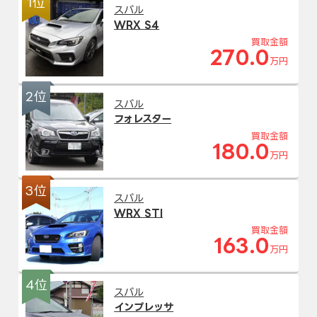
1位
スバル
WRX S4
買取金額
270.0
万円
2位
スバル
フォレスター
買取金額
180.0
万円
3位
スバル
WRX STI
買取金額
163.0
万円
4位
スバル
インプレッサ