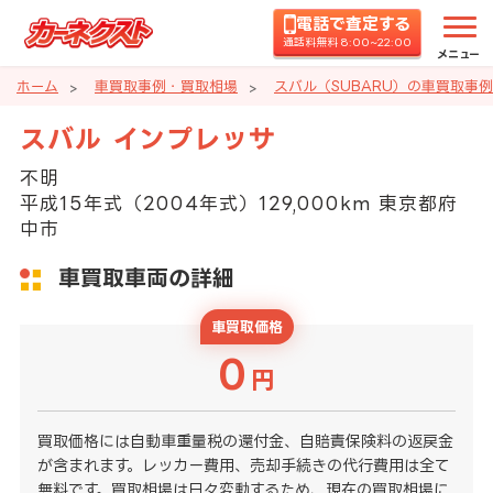
電話で査定する
通話料無料 8:00~22:00
メニュー
ホーム
車買取事例・買取相場
スバル（SUBARU）の車買取事
スバル インプレッサ
不明
平成15年式（2004年式）129,000km 東京都府
中市
車買取車両の詳細
車買取価格
0
円
買取価格には自動車重量税の還付金、自賠責保険料の返戻金
が含まれます。レッカー費用、売却手続きの代行費用は全て
無料です。買取相場は日々変動するため、現在の買取相場に