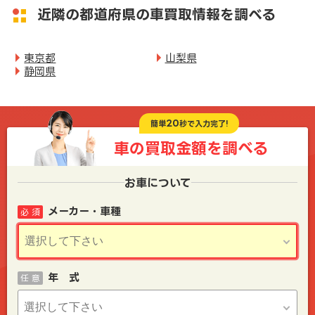
近隣の都道府県の車買取情報を調べる
東京都
山梨県
静岡県
20
簡単
秒で入力完了!
車の買取金額を
調べる
お車について
メーカー・車種
必 須
年 式
任 意