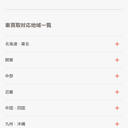
車買取対応地域一覧
北海道・東北
北海道
青森県
関東
岩手県
宮城県
茨城県
栃木県
中部
秋田県
山形県
群馬県
埼玉県
新潟県
富山県
近畿
福島県
千葉県
東京都
石川県
福井県
大阪府
兵庫県
中国・四国
神奈川県
山梨県
長野県
京都府
滋賀県
鳥取県
島根県
九州・沖縄