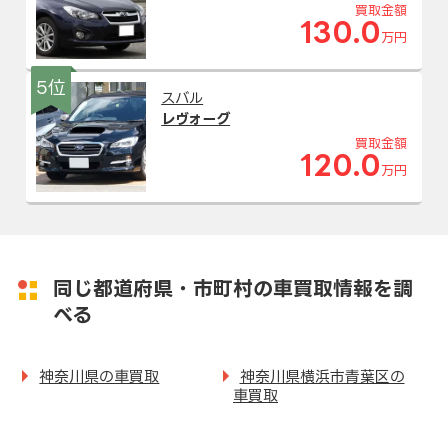
買取金額
130.0
万円
5位
スバル
レヴォーグ
買取金額
120.0
万円
同じ都道府県・市町村の車買取情報を調
べる
神奈川県の車買取
神奈川県横浜市青葉区の
車買取