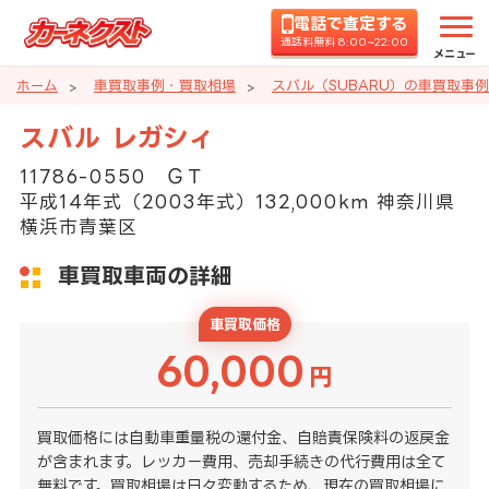
電話で査定する
通話料無料 8:00~22:00
メニュー
ホーム
車買取事例・買取相場
スバル（SUBARU）の車買取事
スバル レガシィ
11786-0550 ＧＴ
平成14年式（2003年式）132,000km 神奈川県
横浜市青葉区
車買取車両の詳細
車買取価格
60,000
円
買取価格には自動車重量税の還付金、自賠責保険料の返戻金
が含まれます。レッカー費用、売却手続きの代行費用は全て
無料です。買取相場は日々変動するため、現在の買取相場に