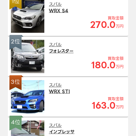
1位
スバル
WRX S4
買取金額
270.0
万円
2位
スバル
フォレスター
買取金額
180.0
万円
3位
スバル
WRX STI
買取金額
163.0
万円
4位
スバル
インプレッサ