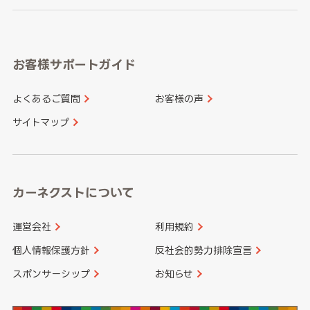
岐阜県
静岡県
奈良県
三重県
岡山県
広島県
福岡県
佐賀県
愛知県
和歌山県
お客様サポートガイド
山口県
徳島県
長崎県
熊本県
よくあるご質問
お客様の声
香川県
愛媛県
大分県
宮崎県
サイトマップ
高知県
鹿児島県
沖縄県
カーネクストについて
運営会社
利用規約
個人情報保護方針
反社会的勢力排除宣言
スポンサーシップ
お知らせ