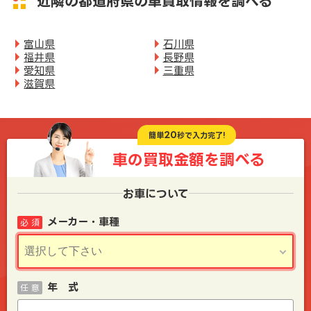
近隣の都道府県の車買取情報を調べる
富山県
石川県
福井県
長野県
愛知県
三重県
滋賀県
20
簡単
秒で入力完了!
車の買取金額を
調べる
お車について
メーカー・車種
必 須
年 式
任 意