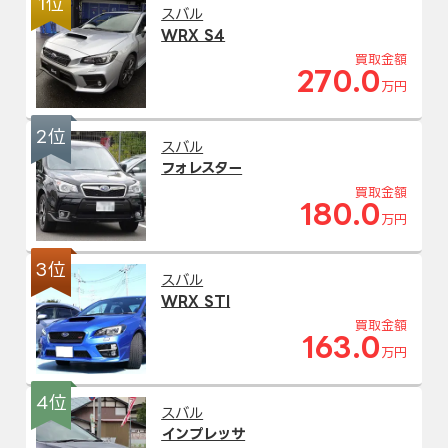
1位
スバル
WRX S4
買取金額
270.0
万円
2位
スバル
フォレスター
買取金額
180.0
万円
3位
スバル
WRX STI
買取金額
163.0
万円
4位
スバル
インプレッサ