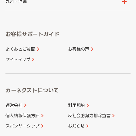
京都府
滋賀県
鳥取県
島根県
九州・沖縄
岐阜県
静岡県
奈良県
三重県
岡山県
広島県
福岡県
佐賀県
愛知県
和歌山県
お客様サポートガイド
山口県
徳島県
長崎県
熊本県
よくあるご質問
お客様の声
香川県
愛媛県
大分県
宮崎県
サイトマップ
高知県
鹿児島県
沖縄県
カーネクストについて
運営会社
利用規約
個人情報保護方針
反社会的勢力排除宣言
スポンサーシップ
お知らせ