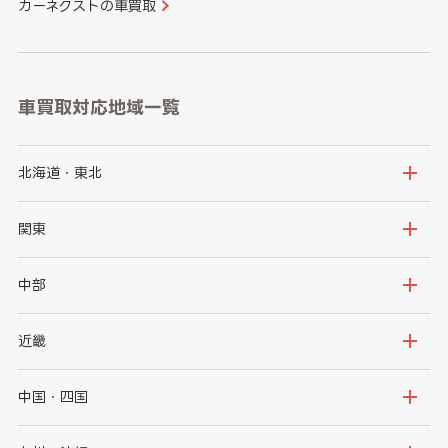
カーネクストの車買取
車買取対応地域一覧
北海道・東北
北海道
青森県
関東
岩手県
宮城県
茨城県
栃木県
中部
秋田県
山形県
群馬県
埼玉県
新潟県
富山県
近畿
福島県
千葉県
東京都
石川県
福井県
大阪府
兵庫県
中国・四国
神奈川県
山梨県
長野県