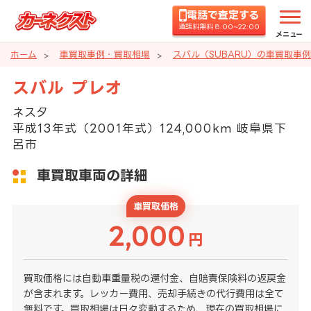
電話で査定する
通話料無料 8:00~22:00
メニュー
ホーム
車買取事例・買取相場
スバル（SUBARU）の車買取事
スバル プレオ
ネスタ
平成13年式（2001年式）124,000km 岐阜県下
呂市
車買取車両の詳細
車買取価格
2,000
円
買取価格には自動車重量税の還付金、自賠責保険料の返戻金
が含まれます。レッカー費用、売却手続きの代行費用は全て
無料です。買取相場は日々変動するため、現在の買取相場に