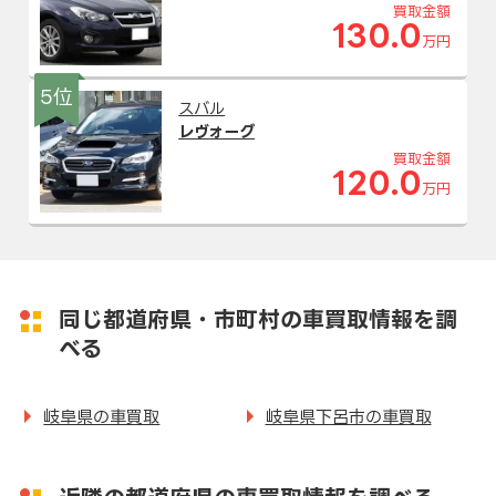
買取金額
130.0
万円
5位
スバル
レヴォーグ
買取金額
120.0
万円
同じ都道府県・市町村の車買取情報を調
べる
岐阜県の車買取
岐阜県下呂市の車買取