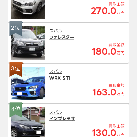
買取金額
270.0
万円
2位
スバル
フォレスター
買取金額
180.0
万円
3位
スバル
WRX STI
買取金額
163.0
万円
4位
スバル
インプレッサ
買取金額
130.0
万円