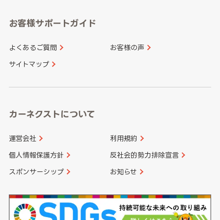
愛知県
和歌山県
お客様サポートガイド
山口県
徳島県
長崎県
熊本県
よくあるご質問
お客様の声
香川県
愛媛県
大分県
宮崎県
サイトマップ
高知県
鹿児島県
沖縄県
カーネクストについて
運営会社
利用規約
個人情報保護方針
反社会的勢力排除宣言
スポンサーシップ
お知らせ