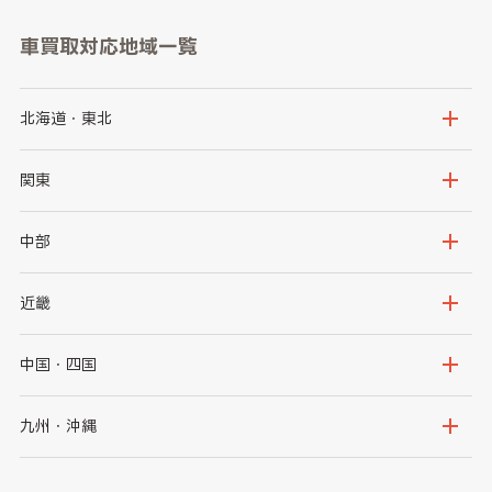
車買取対応地域一覧
北海道・東北
北海道
青森県
関東
岩手県
宮城県
茨城県
栃木県
中部
秋田県
山形県
群馬県
埼玉県
新潟県
富山県
近畿
福島県
千葉県
東京都
石川県
福井県
大阪府
兵庫県
中国・四国
神奈川県
山梨県
長野県
京都府
滋賀県
鳥取県
島根県
九州・沖縄
岐阜県
静岡県
奈良県
三重県
岡山県
広島県
福岡県
佐賀県