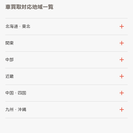
車買取対応地域一覧
北海道・東北
北海道
青森県
関東
岩手県
宮城県
茨城県
栃木県
中部
秋田県
山形県
群馬県
埼玉県
新潟県
富山県
近畿
福島県
千葉県
東京都
石川県
福井県
大阪府
兵庫県
中国・四国
神奈川県
山梨県
長野県
京都府
滋賀県
鳥取県
島根県
九州・沖縄
岐阜県
静岡県
奈良県
三重県
岡山県
広島県
福岡県
佐賀県