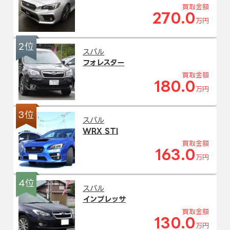
買取金額
270.0
万円
2位
スバル
フォレスター
買取金額
180.0
万円
3位
スバル
WRX STI
買取金額
163.0
万円
4位
スバル
インプレッサ
買取金額
130.0
万円