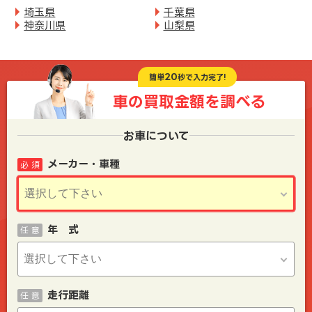
埼玉県
千葉県
神奈川県
山梨県
20
簡単
秒で入力完了!
車の買取金額を
調べる
お車について
メーカー・車種
必 須
年 式
任 意
走行距離
任 意