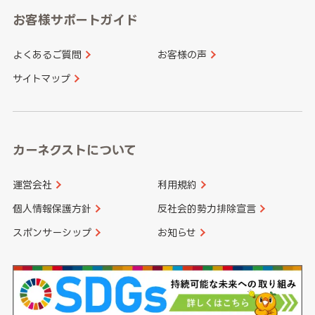
愛知県
和歌山県
お客様サポートガイド
山口県
徳島県
長崎県
熊本県
よくあるご質問
お客様の声
香川県
愛媛県
大分県
宮崎県
サイトマップ
高知県
鹿児島県
沖縄県
カーネクストについて
運営会社
利用規約
個人情報保護方針
反社会的勢力排除宣言
スポンサーシップ
お知らせ