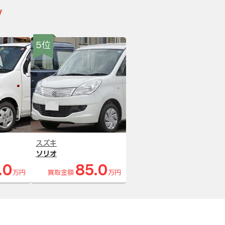
グ
5位
スズキ
ソリオ
.0
85.0
万円
買取金額
万円