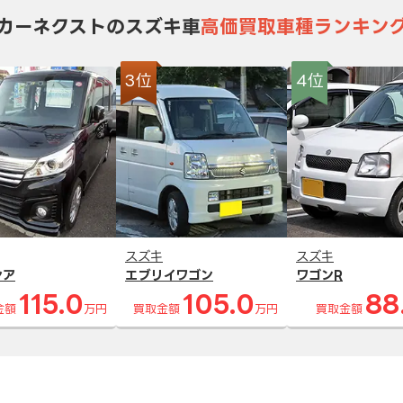
カーネクストのスズキ車
高価買取車種ランキン
3位
4位
スズキ
スズキ
シア
エブリイワゴン
ワゴンR
115.0
105.0
88
金額
万円
買取金額
万円
買取金額