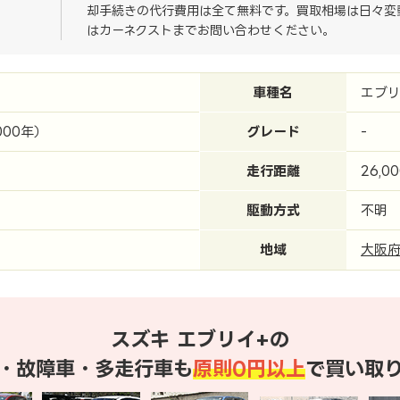
却手続きの代行費用は全て無料です。買取相場は日々変
はカーネクストまでお問い合わせください。
車種名
エブリ
000年）
グレード
-
走行距離
26,0
駆動方式
不明
地域
大阪
スズキ エブリイ+の
・故障車・多走行車も
原則0円以上
で買い取