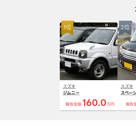
1位
2位
スズキ
スズキ
ジムニー
スペー
160.0
買取金額
万円
買取