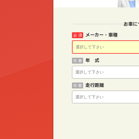
お車に
メーカー・車種
必 須
年 式
任 意
走行距離
任 意