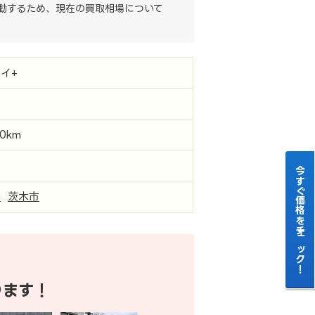
動するため、現在の買取相場について
イ+
00km
今すぐ価格をチェック！
府
茨木市
ります！