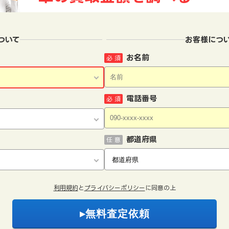
ついて
お客様につ
お名前
必 須
電話番号
必 須
都道府県
任 意
利用規約
と
プライバシーポリシー
に同意の上