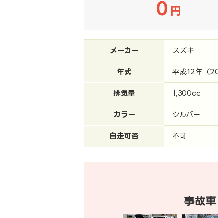
0
円
メーカー
スズキ
年式
平成12年（2
排気量
1,300cc
カラー
シルバー
自走可否
不可
事故車