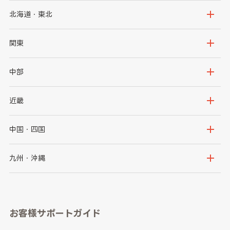
北海道・東北
北海道
青森県
関東
岩手県
宮城県
茨城県
栃木県
中部
秋田県
山形県
群馬県
埼玉県
新潟県
富山県
近畿
福島県
千葉県
東京都
石川県
福井県
大阪府
兵庫県
中国・四国
神奈川県
山梨県
長野県
京都府
滋賀県
鳥取県
島根県
九州・沖縄
岐阜県
静岡県
奈良県
三重県
岡山県
広島県
福岡県
佐賀県
愛知県
和歌山県
お客様サポートガイド
山口県
徳島県
長崎県
熊本県