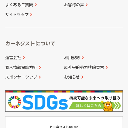
よくあるご質問
お客様の声
香川県
愛媛県
大分県
宮崎県
サイトマップ
高知県
鹿児島県
沖縄県
カーネクストについて
運営会社
利用規約
個人情報保護方針
反社会的勢力排除宣言
スポンサーシップ
お知らせ