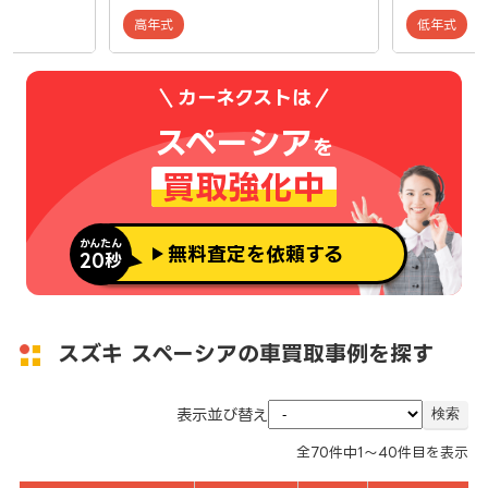
高年式
低年式
カーネクストは
スペーシア
を
買取強化中
かんたん
無料査定を依頼する
20秒
スズキ スペーシアの車買取事例を探す
表示並び替え
全
70
件中
1～40
件目を表示