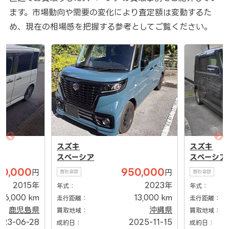
ます。市場動向や需要の変化により査定額は変動するた
め、現在の相場感を把握する参考としてご覧ください。
スズキ
スズキ
スペーシア
スペーシア
40,000
950,000
円
円
買取金額
買取金額
2015年
2023年
年式：
年式：
26,000 km
13,000 km
走行距離：
走行距離：
鹿児島県
沖縄県
買取地域：
買取地域：
023-06-28
2025-11-15
成約日：
成約日：