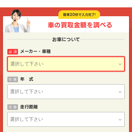
20
簡単
秒で入力完了!
車の買取金額を
調べる
お車について
メーカー・車種
必 須
年 式
任 意
走行距離
任 意