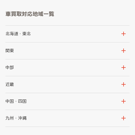
車買取対応地域一覧
北海道・東北
北海道
青森県
関東
岩手県
宮城県
茨城県
栃木県
中部
秋田県
山形県
群馬県
埼玉県
新潟県
富山県
近畿
福島県
千葉県
東京都
石川県
福井県
大阪府
兵庫県
中国・四国
神奈川県
山梨県
長野県
京都府
滋賀県
鳥取県
島根県
九州・沖縄
岐阜県
静岡県
奈良県
三重県
岡山県
広島県
福岡県
佐賀県