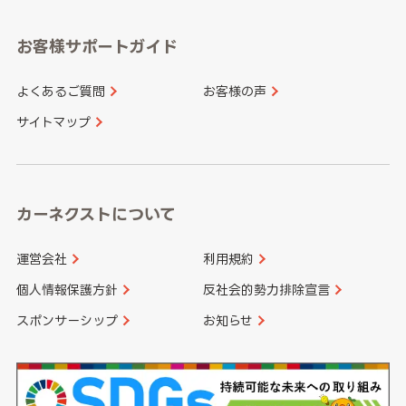
愛知県
和歌山県
お客様サポートガイド
山口県
徳島県
長崎県
熊本県
よくあるご質問
お客様の声
香川県
愛媛県
大分県
宮崎県
サイトマップ
高知県
鹿児島県
沖縄県
カーネクストについて
運営会社
利用規約
個人情報保護方針
反社会的勢力排除宣言
スポンサーシップ
お知らせ