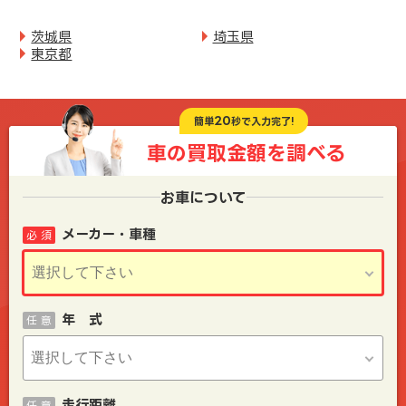
茨城県
埼玉県
東京都
20
簡単
秒で入力完了!
車の買取金額を
調べる
お車について
メーカー・車種
必 須
年 式
任 意
走行距離
任 意