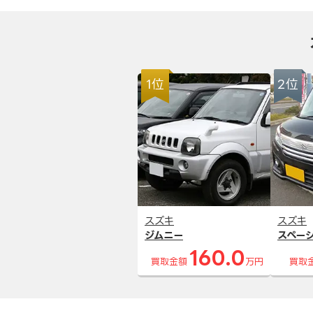
1位
2位
スズキ
スズキ
ジムニー
スペー
160.0
買取金額
万円
買取