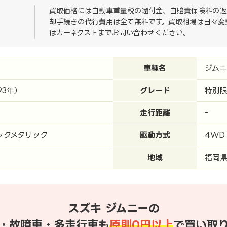
買取価格には自動車重量税の還付金、自賠責保険料の返
却手続きの代行費用は全て無料です。買取相場は日々変
はカーネクストまでお問い合わせください。
車種名
ジムニ
93年）
グレード
特別限
走行距離
-
ックメタリック
駆動方式
4WD
地域
福岡
スズキ ジムニーの
・故障車・多走行車も
原則0円以上
で買い取