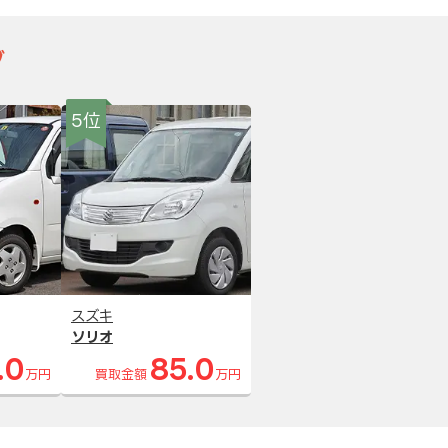
グ
5位
スズキ
ソリオ
.0
85.0
万円
買取金額
万円