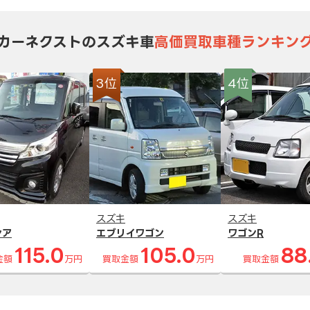
カーネクストのスズキ車
高価買取車種ランキン
3位
4位
スズキ
スズキ
シア
エブリイワゴン
ワゴンR
115.0
105.0
88
金額
万円
買取金額
万円
買取金額