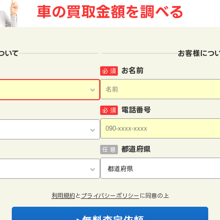
車の買取金額を
調べる
ついて
お客様につ
お名前
必 須
電話番号
必 須
都道府県
任 意
利用規約
と
プライバシーポリシー
に同意の上