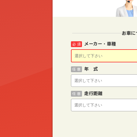
お車に
メーカー・車種
必 須
年 式
任 意
走行距離
任 意