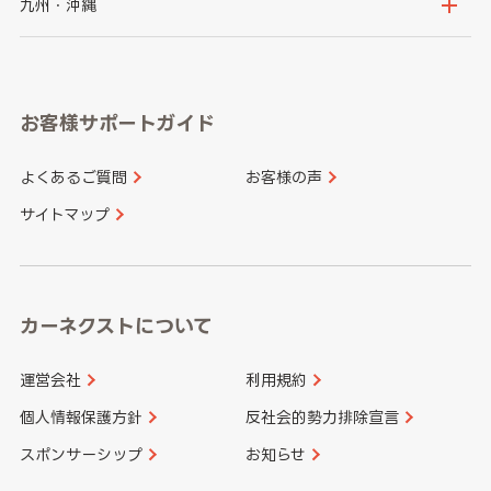
京都府
滋賀県
鳥取県
島根県
九州・沖縄
岐阜県
静岡県
奈良県
三重県
岡山県
広島県
福岡県
佐賀県
愛知県
和歌山県
お客様サポートガイド
山口県
徳島県
長崎県
熊本県
よくあるご質問
お客様の声
香川県
愛媛県
大分県
宮崎県
サイトマップ
高知県
鹿児島県
沖縄県
カーネクストについて
運営会社
利用規約
個人情報保護方針
反社会的勢力排除宣言
スポンサーシップ
お知らせ