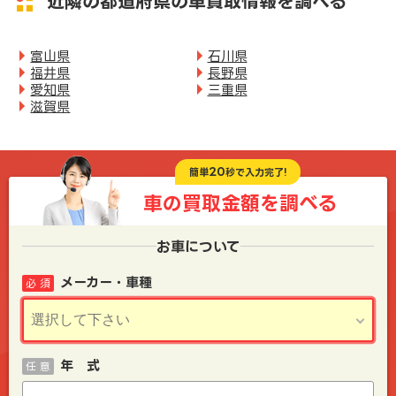
近隣の都道府県の車買取情報を調べる
富山県
石川県
福井県
長野県
愛知県
三重県
滋賀県
20
簡単
秒で入力完了!
車の買取金額を
調べる
お車について
メーカー・車種
必 須
年 式
任 意