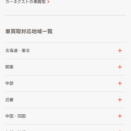
カーネクストの車買取
車買取対応地域一覧
北海道・東北
北海道
青森県
関東
岩手県
宮城県
茨城県
栃木県
中部
秋田県
山形県
群馬県
埼玉県
新潟県
富山県
近畿
福島県
千葉県
東京都
石川県
福井県
大阪府
兵庫県
中国・四国
神奈川県
山梨県
長野県