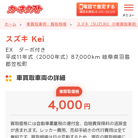
電話で査定する
通話料無料 8:00~22:00
メニュー
ホーム
車買取事例・買取相場
スズキ（SUZUKI）の車買取事例
スズキ Kei
EX ターボ付き
平成11年式（2000年式）87,000km 岐阜県羽島
郡笠松町
車買取車両の詳細
車買取価格
4,000
円
買取価格には自動車重量税の還付金、自賠責保険料の返戻金
が含まれます。レッカー費用、売却手続きの代行費用は全て
無料です。買取相場は日々変動するため、現在の買取相場に