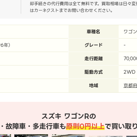
却手続きの代行費用は全て無料です。買取相場は日々変
はカーネクストまでお問い合わせください。
車種名
ワゴン
96年）
グレード
-
走行距離
70,0
駆動方式
2WD
地域
京都
スズキ ワゴンRの
・故障車・多走行車も
原則0円以上
で買い取