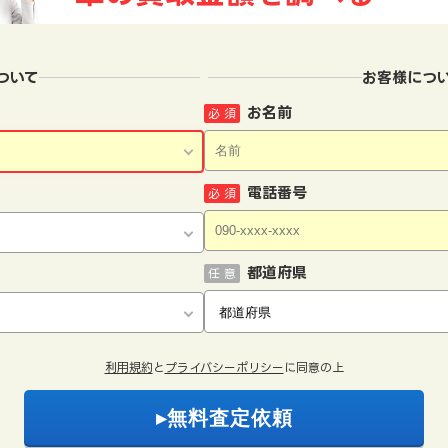
ついて
お客様につ
お名前
必 須
電話番号
必 須
都道府県
任 意
利用規約
と
プライバシーポリシー
に同意の上