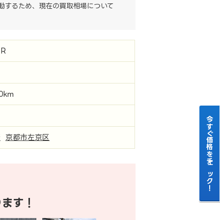
動するため、現在の買取相場について
R
00km
今すぐ価格をチェック！
府
京都市左京区
ります！