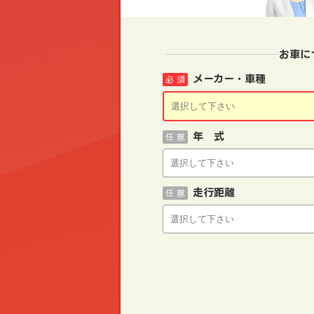
お車に
メーカー・車種
必 須
年 式
任 意
走行距離
任 意