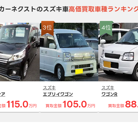
カーネクストのスズキ車
高価買取車種ランキン
3位
4位
スズキ
スズキ
シア
エブリイワゴン
ワゴンR
115.0
105.0
88
金額
万円
買取金額
万円
買取金額