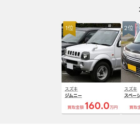
1位
2位
スズキ
スズキ
ジムニー
スペー
160.0
買取金額
万円
買取