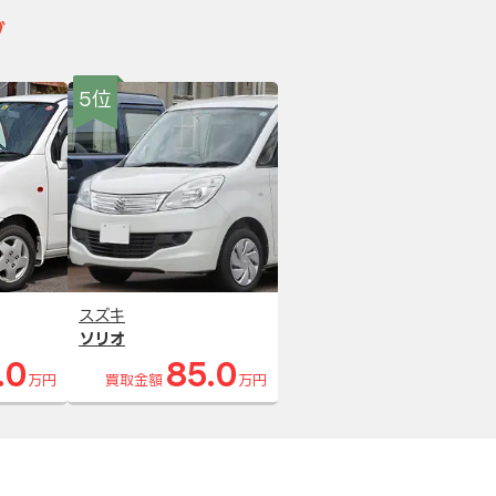
グ
5位
スズキ
ソリオ
.0
85.0
万円
買取金額
万円