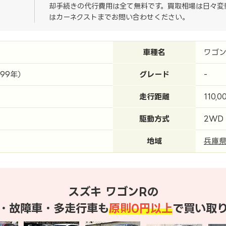
却手続きの代行費用は全て無料です。買取相場は日々変
はカーネクストまでお問い合わせください。
車種名
ワゴン
999年）
グレード
-
走行距離
110,0
駆動方式
2WD
地域
兵庫
スズキ ワゴンRの
・故障車・多走行車も
原則0円以上
で買い取