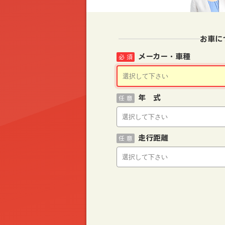
お車に
メーカー・車種
必 須
年 式
任 意
走行距離
任 意