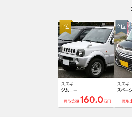
1位
2位
スズキ
スズキ
ジムニー
スペー
160.0
買取金額
万円
買取