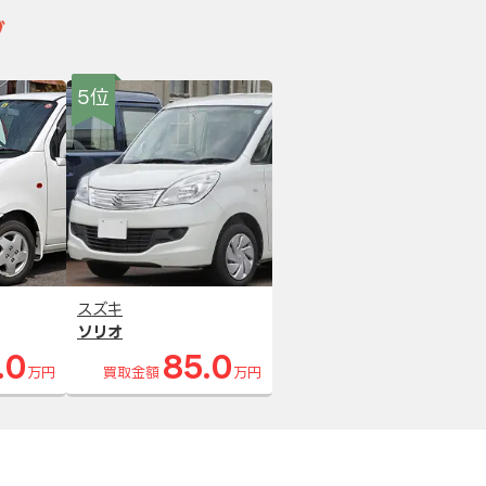
グ
5位
スズキ
ソリオ
.0
85.0
万円
買取金額
万円