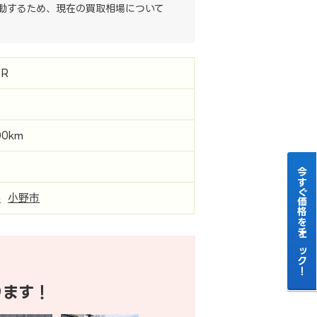
動するため、現在の買取相場について
R
00km
今すぐ価格をチェック！
県
小野市
ります！