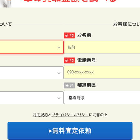
ついて
お客様につ
お名前
必 須
電話番号
必 須
都道府県
任 意
利用規約
と
プライバシーポリシー
に同意の上