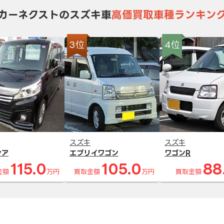
カーネクストのスズキ車
高価買取車種ランキン
3位
4位
スズキ
スズキ
シア
エブリイワゴン
ワゴンR
115.0
105.0
88
金額
万円
買取金額
万円
買取金額