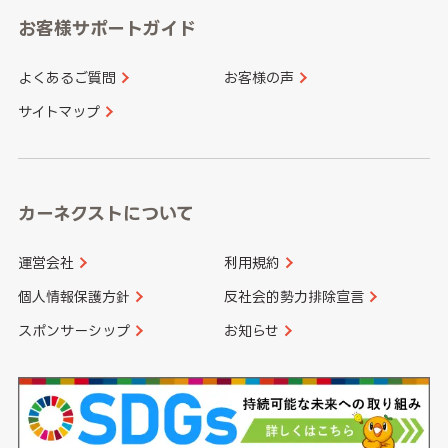
愛知県
和歌山県
お客様サポートガイド
山口県
徳島県
長崎県
熊本県
よくあるご質問
お客様の声
香川県
愛媛県
大分県
宮崎県
サイトマップ
高知県
鹿児島県
沖縄県
カーネクストについて
運営会社
利用規約
個人情報保護方針
反社会的勢力排除宣言
スポンサーシップ
お知らせ