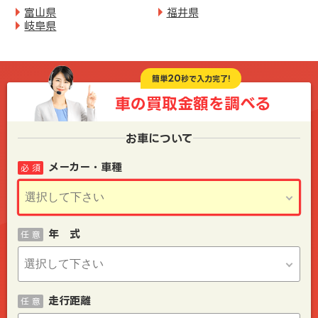
富山県
福井県
岐阜県
20
簡単
秒で入力完了!
車の買取金額を
調べる
お車について
メーカー・車種
必 須
年 式
任 意
走行距離
任 意