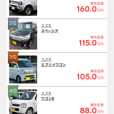
買取金額
160.0
万円
2位
スズキ
スペーシア
買取金額
115.0
万円
3位
スズキ
エブリイワゴン
買取金額
105.0
万円
4位
スズキ
ワゴンR
買取金額
88.0
万円