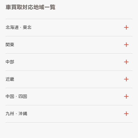
車買取対応地域一覧
北海道・東北
北海道
青森県
関東
岩手県
宮城県
茨城県
栃木県
中部
秋田県
山形県
群馬県
埼玉県
新潟県
富山県
近畿
福島県
千葉県
東京都
石川県
福井県
大阪府
兵庫県
中国・四国
神奈川県
山梨県
長野県
京都府
滋賀県
鳥取県
島根県
九州・沖縄
岐阜県
静岡県
奈良県
三重県
岡山県
広島県
福岡県
佐賀県