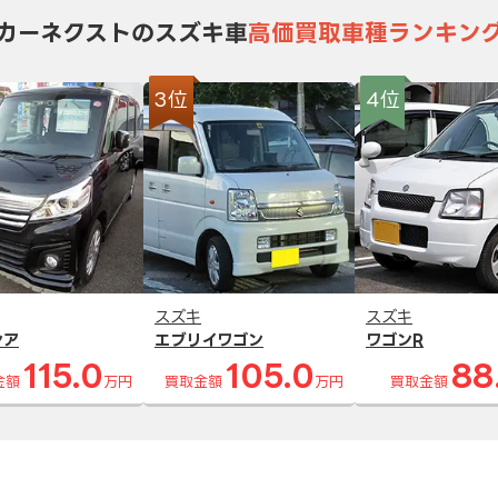
カーネクストのスズキ車
高価買取車種ランキン
3位
4位
スズキ
スズキ
シア
エブリイワゴン
ワゴンR
115.0
105.0
88
金額
万円
買取金額
万円
買取金額