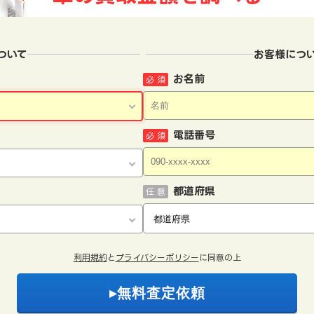
ついて
お客様につ
お名前
必 須
電話番号
必 須
都道府県
任 意
利用規約
と
プライバシーポリシー
に同意の上