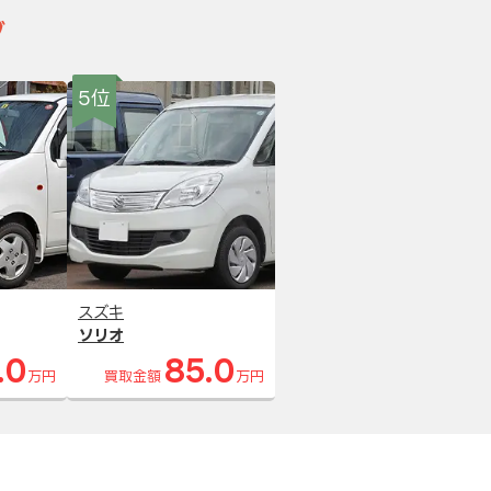
グ
5位
スズキ
ソリオ
.0
85.0
万円
買取金額
万円