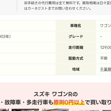
却手続きの代行費用は全て無料です。買取相場は日々変
はカーネクストまでお問い合わせください。
車種名
ワゴン
003年）
グレード
-
走行距離
129,
駆動方式
不明
地域
千葉
スズキ ワゴンRの
・故障車・多走行車も
原則0円以上
で買い取