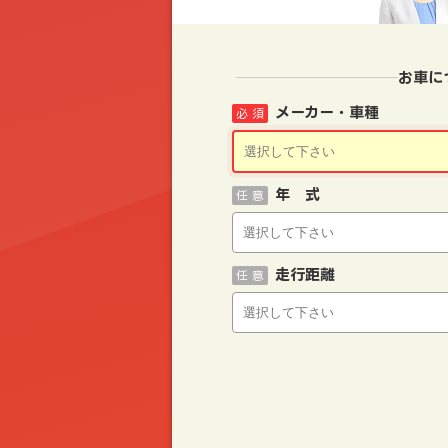
お車に
メーカー・車種
必 須
年 式
任 意
走行距離
任 意