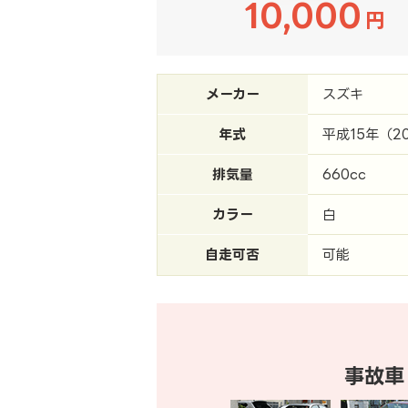
10,000
円
メーカー
スズキ
年式
平成15年（2
排気量
660cc
カラー
白
自走可否
可能
事故車