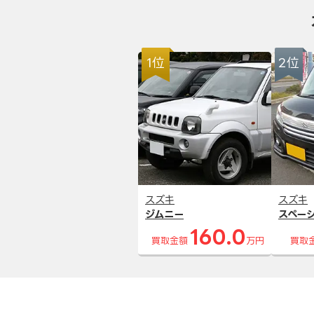
1位
2位
スズキ
スズキ
ジムニー
スペー
160.0
買取金額
万円
買取